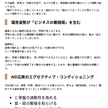
その結果、思考力・判断力の低下、まぶたの重さ、無意識の姿勢の崩れといった現象が起
こります。
「集中できない」と感じているとき、身体はすでに「脳のパフォーマンスが落ちている」
という限界サインを出してい
る
のです。
猫背姿勢が「ビジネスの悪循環」を生む
猫背になると胸郭が圧迫され、呼吸が浅くなります。
呼吸が浅い状態では横隔膜や肋間筋が十分に働かず、体内の酸素供給が減少。脳は「省エ
ネモード」に入ってしまいます。
結果的に、
姿勢が崩れる → 集中力が低下する → 判断の質が下がる
という悪循環が起こるのです。
逆に、背骨と骨盤を整え、深い呼吸ができるようになると、脳に酸素が行き渡り、自然と
頭がスッキリ。
これは「午後の会議終了まで集中力を維持する」ための、最も基礎的で効果的な戦略で
す。
AID広尾のエグゼクティブ・コンディショニング
AID広尾では、姿勢・呼吸・筋肉バランスを整えながら、単なる「疲労回復」ではなく“集
中できる身体環境”をつくることを目的としています。
と骨盤の連動性を高める
首・肩の緊張を和らげる