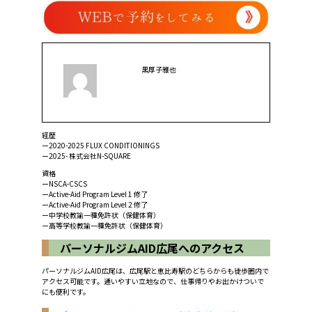
黒厚子雅也
経歴
ー2020-2025 FLUX CONDITIONINGS
ー2025- 株式会社N-SQUARE
資格
ーNSCA-CSCS
ーActive-Aid Program Level 1 修了
ーActive-Aid Program Level 2 修了
ー中学校教諭一種免許状（保健体育）
ー高等学校教諭一種免許状（保健体育）
パーソナルジムAID広尾へのアクセス
パーソナルジムAID広尾は、広尾駅と恵比寿駅のどちらからも徒歩圏内で
アクセス可能です。通いやすい立地なので、仕事帰りやお出かけついで
にも便利です。