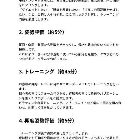
事前アンケートをもとに、お客様の目的や運動歴、生活習慣、体の悩み
をヒアリングします。
「ダイエットしたい」「腰痛を改善したい」「ゴルフの飛距離を伸ばし
たい」など、目的は人それぞれ。ここでしっかり共有し、トレーニング
内容を最適化します。
2. 姿勢評価（約5分）
正面・側面・背面から姿勢をチェックし、骨格や筋肉の使い方のクセを
把握します。
これにより、弱い部分や過剰に使っている部分を見極め、ケガ予防にも
つながるプログラムを作成します。
3. トレーニング（約45分）
お客様の目的・レベルに合わせてオーダーメイドのトレーニングを行い
ます。
初心者の方にはフォーム作りから、経験者の方には負荷やバリエーショ
ンを加えたプログラムをご提案します。
ピラティスや自重トレーニング、フリーウエイトなど幅広い手法を組み合
わせ、効率よく体を動かしていきます。
4. 再度姿勢評価（約5分）
トレーニング前後で姿勢の変化をチェックします。
短時間でも可動域や筋肉の使いやすさが変わるケースも多く、効果をそ