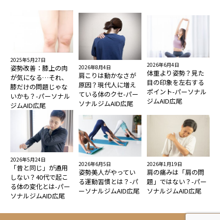
2025年5月27日
2026年6月4日
2026年8月4日
姿勢改善：膝上の肉
体重より姿勢？見た
肩こりは動かなさが
が気になる…それ、
目の印象を左右する
原因？現代人に増え
膝だけの問題じゃな
ポイント-パーソナル
ている体のクセ-パー
いかも？-パーソナル
ジムAID広尾
ソナルジムAID広尾
ジムAID広尾
2026年5月24日
2026年6月5日
2026年1月19日
「昔と同じ」が通用
姿勢美人がやってい
肩の痛みは「肩の問
しない？40代で起こ
る運動習慣とは？-パ
題」ではない？-パー
る体の変化とは-パー
ーソナルジムAID広尾
ソナルジムAID広尾
ソナルジムAID広尾