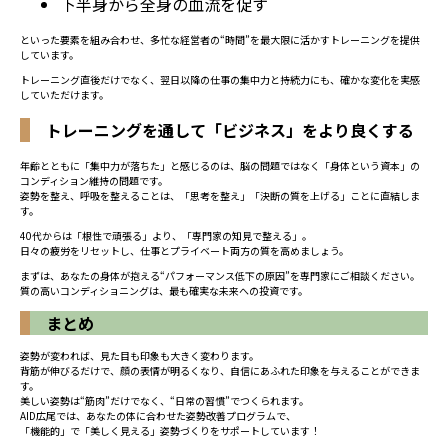
下半身から全身の血流を促す
といった要素を組み合わせ、多忙な経営者の“時間”を最大限に活かすトレーニングを提供
しています。
トレーニング直後だけでなく、翌日以降の仕事の集中力と持続力にも、確かな変化を実感
していただけます。
トレーニングを通して「ビジネス」をより良くする
年齢とともに「集中力が落ちた」と感じるのは、脳の問題ではなく「身体という資本」の
コンディション維持の問題です。
姿勢を整え、呼吸を整えることは、「思考を整え」「決断の質を上げる」ことに直結しま
す。
40代からは「根性で頑張る」より、「専門家の知見で整える」。
日々の疲労をリセットし、仕事とプライベート両方の質を高めましょう。
まずは、あなたの身体が抱える“パフォーマンス低下の原因”を専門家にご相談ください。
質の高いコンディショニングは、最も確実な未来への投資です。
まとめ
姿勢が変われば、見た目も印象も大きく変わります。
背筋が伸びるだけで、顔の表情が明るくなり、自信にあふれた印象を与えることができま
す。
美しい姿勢は“筋肉”だけでなく、“日常の習慣”でつくられます。
AID広尾では、あなたの体に合わせた姿勢改善プログラムで、
「機能的」で「美しく見える」姿勢づくりをサポートしています！