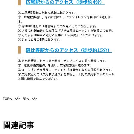
広尾駅からのアクセス（徒歩約4分）
① 広尾駅2番出口を出て地上に上がります。
②「広尾散歩通り」を右に曲がり、セブンイレブンを目印に直進しま
す。
③ 約180m進むと「祥雲寺」の門が見えるので左折します。
④ さらに約50m進むと右手に「ナチュラルローソン」があるので右折。
⑤ そのまま10mほど進むと左手に「SR広尾」ビルがあります。
⑥ ジムはビルの4階にあります。
恵比寿駅からのアクセス（徒歩約15分）
① 恵比寿駅東口を出て恵比寿ガーデンプレイス方面へ直進します。
②「恵比寿南交差点」を渡り、広尾駅方面へ進みます。
③ 道中に「ナチュラルローソン」や「祥雲寺」などの目印があります。
④ 広尾駅近くの「広尾散歩通り」を右折し、上記の広尾駅からのルート
と同じ道順で進んでください。
TOPページ
>
一覧ページ
>
関連記事