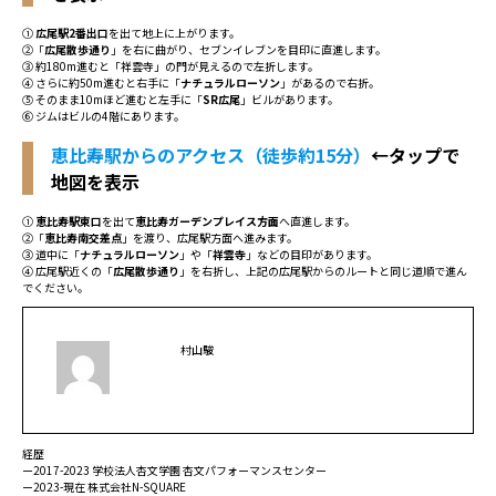
①
広尾駅2番出口
を出て地上に上がります。
②「
広尾散歩通り
」を右に曲がり、セブンイレブンを目印に直進します。
③ 約180m進むと「祥雲寺」の門が見えるので左折します。
④ さらに約50m進むと右手に「
ナチュラルローソン
」があるので右折。
⑤ そのまま10mほど進むと左手に「
SR広尾
」ビルがあります。
⑥ ジムはビルの4階にあります。
恵比寿駅からのアクセス（徒歩約15分）
←タップで
地図を表示
①
恵比寿駅東口
を出て
恵比寿ガーデンプレイス方面
へ直進します。
②「
恵比寿南交差点
」を渡り、広尾駅方面へ進みます。
③ 道中に「
ナチュラルローソン
」や「
祥雲寺
」などの目印があります。
④ 広尾駅近くの「
広尾散歩通り
」を右折し、上記の広尾駅からのルートと同じ道順で進ん
でください。
村山駿
経歴
ー2017-2023 学校法人杏文学園 杏文パフォーマンスセンター
ー2023-現在 株式会社N-SQUARE