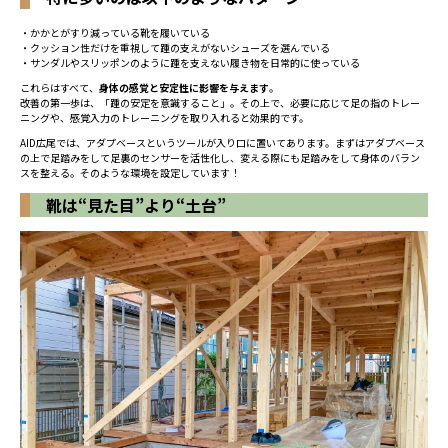
・かかとがすり減っている靴を履いている
・クッション性だけを重視して踵の支えがないシューズを選んでいる
・サンダルやスリッポンのように踵を支えない履き物を日常的に使っている
これらはすべて、
身体の感覚と安定性に影響を与えます
。
改善の第一歩は、「踵の安定を意識すること」。その上で、必要に応じて足の指のトレー
ニングや、感覚入力のトレーニングを取り入れると効果的です。
AID広尾では、アダプベースというツールが入り口に置いてあります。まずはアダプベース
の上で足踏みをして足裏のセンサーを活性化し、変える際にも足踏みをして身体のバラン
スを整える。そのような環境を設定しています！
靴は“見た目”より“土台”