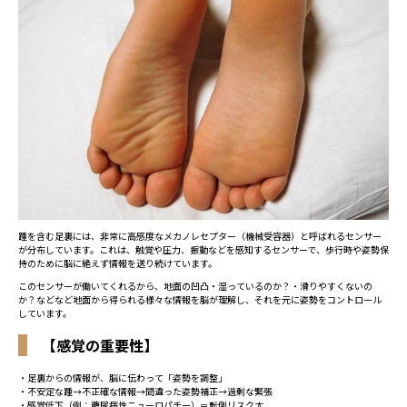
踵を含む足裏には、非常に高感度なメカノレセプター（機械受容器）と呼ばれるセンサー
が分布しています。これは、触覚や圧力、振動などを感知するセンサーで、歩行時や姿勢保
持のために脳に絶えず情報を送り続けています。
このセンサーが働いてくれるから、地面の凹凸・湿っているのか？・滑りやすくないの
か？などなど地面から得られる様々な情報を脳が理解し、それを元に姿勢をコントロール
しています。
【感覚の重要性】
・足裏からの情報が、脳に伝わって「姿勢を調整」
・不安定な踵→不正確な情報→間違った姿勢補正→過剰な緊張
・感覚低下（例：糖尿病性ニューロパチー）＝転倒リスク大