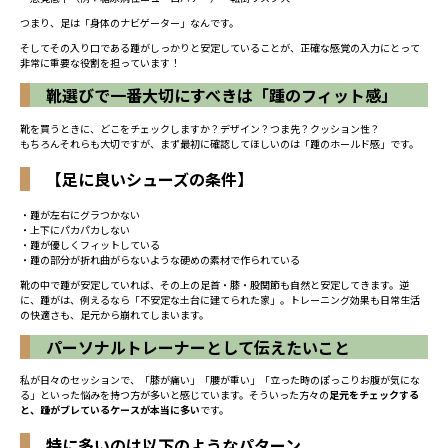
つまり、足は「身体のナビゲーター」なんです。
そしてその入り口である踵がしっかりと安定していることが、正確な感覚の入力にとって
非常に重要な役割を担っています！
靴選びで一番大切にすべきは「踵のフィット感」
靴を買うときに、どこをチェックしますか？デザイン？つま先？クッション性？
もちろんそれらも大切ですが、まず最初に確認してほしいのは「踵のホールド感」です。
【足に良いシューズの条件】
・踵が左右にグラつかない
・上下にパカパカしない
・踵が優しくフィットしている
・踵の部分が折れ曲がらないような硬めの素材で作られている
靴の中で踵が安定していれば、その上の足首・膝・股関節も自然と安定してきます。逆
に、踵がは、例えるなら「不安定な土台に建てられた家」。トレーニング効果も日常生活
の快適さも、足元から崩れてしまいます。
パーソナルトレーナーとして伝えたいこと
私が日々のセッションで、「膝が痛い」「腰が重い」「立った時のぽっこりお腹が気にな
る」といった悩みを持つ方が多いと感じています。そういった方々の
足元をチェックする
と、踵がブレているケースが本当に多い
です。
特に多いのは以下のようなパターン