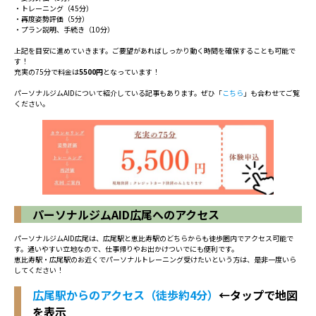
・トレーニング（45分）
・再度姿勢評価（5分）
・プラン説明、手続き（10分）
上記を目安に進めていきます。ご要望があればしっかり動く時間を確保することも可能で
す！
充実の75分で料金は
5500円
となっています！
パーソナルジムAIDについて紹介している記事もあります。ぜひ「
こちら
」も合わせてご覧
ください。
パーソナルジムAID広尾へのアクセス
パーソナルジムAID広尾は、広尾駅と恵比寿駅のどちらからも徒歩圏内でアクセス可能で
す。通いやすい立地なので、仕事帰りやお出かけついでにも便利です。
恵比寿駅・広尾駅のお近くでパーソナルトレーニング受けたいという方は、是非一度いら
してください！
広尾駅からのアクセス（徒歩約4分）
←タップで地図
を表示