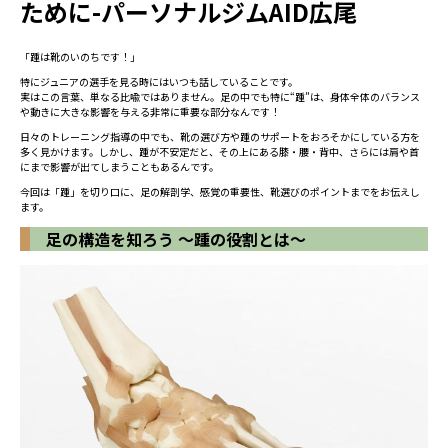
ために-パーソナルジムAID広尾
「踵は靴のいのちです！」
特にジュニアの選手を見る時にはいつも話していることです。
実はこの言葉、単なる比喩ではありません。足の中でも特に“踵”は、身体全体のバランス
や動きに大きな影響を与える非常に重要な部分なんです！
日々のトレーニング指導の中でも、靴の選び方や踵のサポートをおろそかにしている方を
多く見かけます。しかし、踵が不安定だと、その上にある膝・腰・背中、さらには肩や首
にまで影響が出てしまうこともあるんです。
今回は「踵」を切り口に、足の解剖学、感覚の重要性、靴選びのポイントまでをお伝えし
ます。
足の構造を知ろう 〜踵の役割とは〜