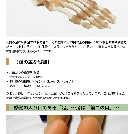
人間の足には
片足で26個の骨
と、それを支える
33個以上の関節、100本以上の靭帯や筋肉
が存在します。その中でも踵骨（しょうこつ＝かかと）は、足の中で最も大きな骨で、体
重を最初に受け止めるパーツです。
【踵の主な役割】
・地面からの衝撃を吸収
・立位でのバランスを保つ
・歩行時の初期接地ポイント（ヒールストライク）
・足のアーチ構造の一部を支える
つまり、踵は「クッション」と「土台」の2つの役割を果たしています。これが崩れると、
姿勢や動作の崩れにつながるのは当然ですよね。
感覚の入り口である「足」〜足は「第二の目」〜