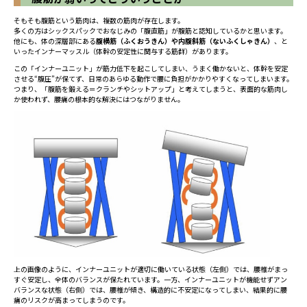
そもそも腹筋という筋肉は、複数の筋肉が存在します。
多くの方はシックスパックでおなじみの「腹直筋」が腹筋と認知しているかと思います。
他にも、体の深層部にある
腹横筋（ふくおうきん）や内腹斜筋（ないふくしゃきん）
、と
いったインナーマッスル（体幹の安定性に関与する筋群）があります。
この「インナーユニット」が筋力低下を起こしてしまい、うまく働かないと、体幹を安定
させる“腹圧”が保てず、日常のあらゆる動作で腰に負担がかかりやすくなってしまいます。
つまり、「腹筋を鍛える＝クランチやシットアップ」と考えてしまうと、表面的な筋肉し
か使われず、腰痛の根本的な解決にはつながりません。
上の画像のように、インナーユニットが適切に働いている状態（左側）では、腰椎がまっ
すぐ安定し、全体のバランスが保たれています。一方、インナーユニットが機能せずアン
バランスな状態（右側）では、腰椎が傾き、構造的に不安定になってしまい、結果的に腰
痛のリスクが高まってしまうのです。