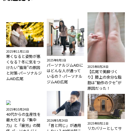
2025年11月11日
寒くなると姿勢が悪
2025年8月1日
くなる？冬に気をつ
パーソナルジムAIDに
2025年8月24日
けたい“猫背”の原因
はどんな人が通って
【広尾で美脚づく
と対策-パーソナルジ
いるの？-パーソナル
り】膝上の余分な脂
ムAID広尾
ジムAID広尾
肪は“動作のクセ”が
原因だった！
2025年10月24日
40代からの生産性を
最大化する『集中
2026年5月24日
2025年8月11日
力』と『疲労』の関
「昔と同じ」が通用
リカバリーとしてサ
係-パーソナルジム
しない？40代で起こ