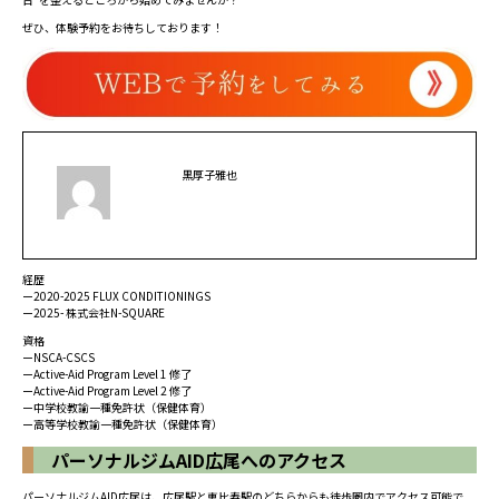
ぜひ、体験予約をお待ちしております！
黒厚子雅也
経歴
ー2020-2025 FLUX CONDITIONINGS
ー2025- 株式会社N-SQUARE
資格
ーNSCA-CSCS
ーActive-Aid Program Level 1 修了
ーActive-Aid Program Level 2 修了
ー中学校教諭一種免許状（保健体育）
ー高等学校教諭一種免許状（保健体育）
パーソナルジムAID広尾へのアクセス
パーソナルジムAID広尾は、広尾駅と恵比寿駅のどちらからも徒歩圏内でアクセス可能で