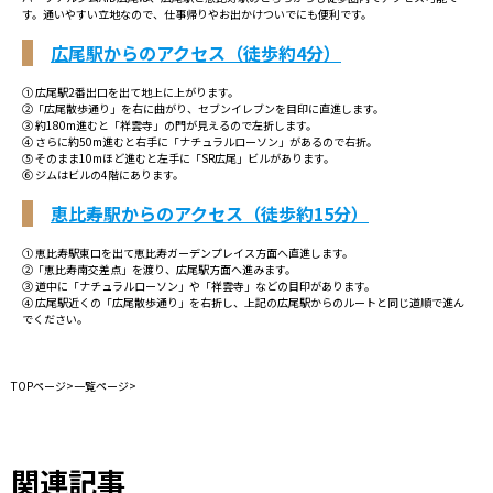
す。通いやすい立地なので、仕事帰りやお出かけついでにも便利です。
広尾駅からのアクセス（徒歩約4分）
① 広尾駅2番出口を出て地上に上がります。
②「広尾散歩通り」を右に曲がり、セブンイレブンを目印に直進します。
③ 約180m進むと「祥雲寺」の門が見えるので左折します。
④ さらに約50m進むと右手に「ナチュラルローソン」があるので右折。
⑤ そのまま10mほど進むと左手に「SR広尾」ビルがあります。
⑥ ジムはビルの4階にあります。
恵比寿駅からのアクセス（徒歩約15分）
① 恵比寿駅東口を出て恵比寿ガーデンプレイス方面へ直進します。
②「恵比寿南交差点」を渡り、広尾駅方面へ進みます。
③ 道中に「ナチュラルローソン」や「祥雲寺」などの目印があります。
④ 広尾駅近くの「広尾散歩通り」を右折し、上記の広尾駅からのルートと同じ道順で進ん
でください。
TOPページ
>
一覧ページ
>
関連記事