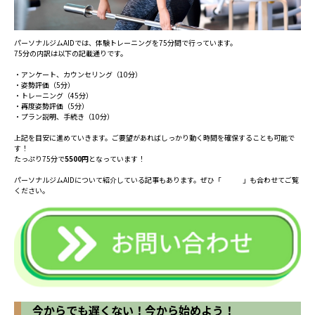
パーソナルジムAIDでは、体験トレーニングを75分間で行っています。
75分の内訳は以下の記載通りです。
・アンケート、カウンセリング（10分）
・姿勢評価（5分）
・トレーニング（45分）
・再度姿勢評価（5分）
・プラン説明、手続き（10分）
上記を目安に進めていきます。ご要望があればしっかり動く時間を確保することも可能で
す！
たっぷり75分で
5500円
となっています！
パーソナルジムAIDについて紹介している記事もあります。ぜひ「
こちら
」も合わせてご覧
ください。
今からでも遅くない！今から始めよう！