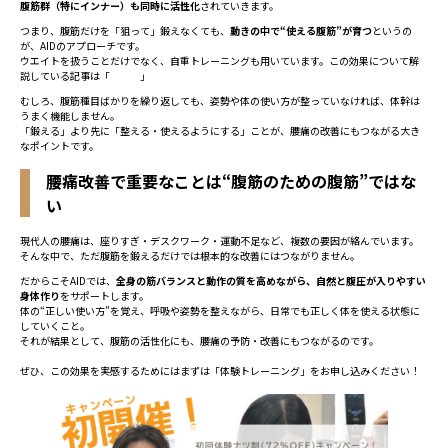
腹筋群（特にインナー）も同時に活性化
されていきます。
つまり、腹筋だけを「狙って」鍛えなくても、
動きの中で“使える腹筋”が育つ
というの
が、AIDのアプローチです。
ウエイトを扱うことだけでなく、自重トレーニングも用いています。この効果について解
説している記事は「
こちら
」
むしろ、腹筋種目ばかりを繰り返しても、姿勢や体の使い方が整っていなければ、体幹は
うまく機能しません。
「鍛える」より先に「整える・使えるようにする」ことが、腰痛の改善にもつながる大き
なポイントです。
腰痛改善で重要なことは“腹筋のための腹筋”ではな
い
現代人の腰痛は、座りすぎ・デスクワーク・運動不足など、複数の要因が絡んでいます。
そんな中で、ただ腹筋を鍛えるだけでは根本的な改善にはつながりません。
だからこそAIDでは、
全身の筋バランスと動作の質を高めながら、自然と腹圧が入りやすい
身体作り
をサポートします。
体の“正しい使い方”を覚え、呼吸や姿勢を整えながら、日常でも正しく体を使える状態に
していくこと。
それが結果として、腹筋の活性化にも、腰痛の予防・改善にもつながるのです。
ぜひ、この効果を実感するためにはまずは「体験トレーニング」をお申し込みください！