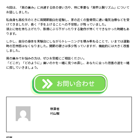
今回は、「肩の痛み」に共通する体の使い方や、特に重要な「肩甲上腕リズム」について
お話ししました。
私自身も高校生のときに肩関節脱臼を経験し、家の近くの整骨院に通い電気治療などを受
けてきましたが、長く「手を上げることへの不安感」が残っていました。
頭上に物を持ち上げたり、鉄棒にぶら下がったりする動作が怖くてできなかった時期もあ
ります。
しかし、自分の身体を実験台にしながらトレーニングを積み重ねることで、いまでは運動
時の恐怖感はなくなりました。関節の硬さは多少残っていますが、機能的には大きく改善
しました。
肩の痛みでお悩みの方は、ぜひお気軽にご相談ください。
「どこが」「どのように」痛いのかを一緒に見つめ直し、あなたに合った改善の道を一緒
に探していきましょう。
執筆者
村山駿
経歴