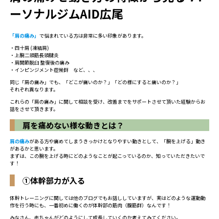
ーソナルジムAID広尾
「肩の痛み」
で悩まれている方は非常に多い印象があります。
・四十肩 (凍結肩)
・上腕二頭筋長頭腱炎
・肩関節脱臼 整復後の痛み
・インピンジメント症候群 など、、、
同じ
「肩の痛み」
でも、「どこが痛いのか？」「どの様にすると痛いのか？」
それぞれ異なります。
これらの「肩の痛み」に関して相談を受け、改善までをサポートさせて頂いた経験からお
話をさせて頂きます。
肩を痛めない様な動きとは？
肩の痛み
がある方や痛めてしまうきっかけとなりやすい動きとして、「腕を上げる」動き
があるかと思います。
まずは、この腕を上げる時にどのようなことが起こっているのか、知っていただきたいで
す！
①体幹部力が入る
体幹トレーニングに関しては他のブログでもお話ししていますが、実はどのような運動動
作を行う時にも、一番初めに働くのが体幹部の筋肉（腹筋群）なんです！
みなさん、赤ちゃんがどのようにして成長していくのか考えてみてください。