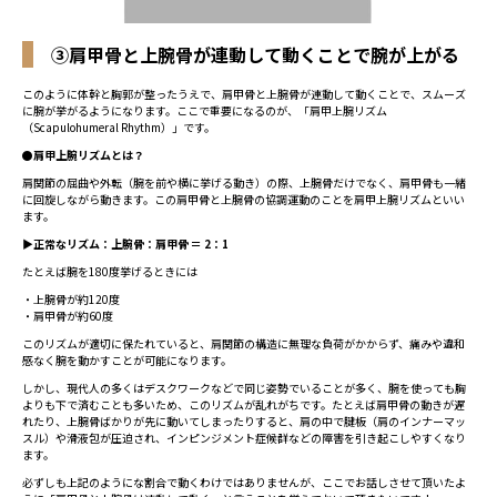
③肩甲骨と上腕骨が連動して動くことで腕が上がる
このように体幹と胸郭が整ったうえで、肩甲骨と上腕骨が連動して動くことで、スムーズ
に腕が挙がるようになります。ここで重要になるのが、「肩甲上腕リズム
（Scapulohumeral Rhythm）」です。
●肩甲上腕リズムとは？
肩関節の屈曲や外転（腕を前や横に挙げる動き）の際、上腕骨だけでなく、肩甲骨も一緒
に回旋しながら動きます。この肩甲骨と上腕骨の協調運動のことを肩甲上腕リズムといい
ます。
▶
正常なリズム：上腕骨：肩甲骨 ＝ 2：1
たとえば腕を180度挙げるときには
・上腕骨が約120度
・肩甲骨が約60度
このリズムが適切に保たれていると、肩関節の構造に無理な負荷がかからず、痛みや違和
感なく腕を動かすことが可能になります。
しかし、現代人の多くはデスクワークなどで同じ姿勢でいることが多く、腕を使っても胸
よりも下で済むことも多いため、このリズムが乱れがちです。たとえば肩甲骨の動きが遅
れたり、上腕骨ばかりが先に動いてしまったりすると、肩の中で腱板（肩のインナーマッ
スル）や滑液包が圧迫され、インピンジメント症候群などの障害を引き起こしやすくなり
ます。
必ずしも上記のようにな割合で動くわけではありませんが、ここでお話しさせて頂いたよ