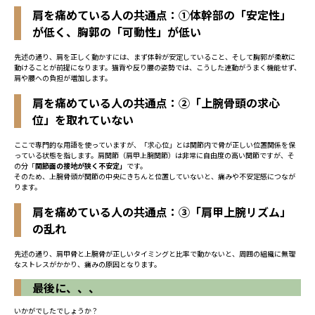
肩を痛めている人の共通点：①体幹部の「安定性」
が低く、胸郭の「可動性」が低い
先述の通り、肩を正しく動かすには、まず体幹が安定していること、そして胸郭が柔軟に
動けることが前提になります。猫背や反り腰の姿勢では、こうした連動がうまく機能せず、
肩や腰への負担が増加します。
肩を痛めている人の共通点：②「上腕骨頭の求心
位」を取れていない
ここで専門的な用語を使っていますが、「求心位」とは関節内で骨が正しい位置関係を保
っている状態を指します。肩関節（肩甲上腕関節）は非常に自由度の高い関節ですが、そ
の分「
関節面の接地が狭く不安定」
です。
そのため、上腕骨頭が関節の中央にきちんと位置していないと、痛みや不安定感につなが
ります。
肩を痛めている人の共通点：③「肩甲上腕リズム」
の乱れ
先述の通り、肩甲骨と上腕骨が正しいタイミングと比率で動かないと、周囲の組織に無理
なストレスがかかり、痛みの原因となります。
最後に、、、
いかがでしたでしょうか？