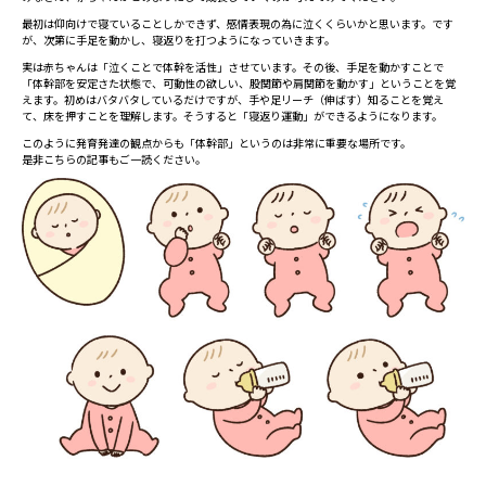
最初は仰向けで寝ていることしかできず、感情表現の為に泣くくらいかと思います。です
が、次第に手足を動かし、寝返りを打つようになっていきます。
実は赤ちゃんは「泣くことで体幹を活性」させています。その後、手足を動かすことで
「体幹部を安定さた状態で、可動性の欲しい、股関節や肩関節を動かす」ということを覚
えます。初めはバタバタしているだけですが、手や足リーチ（伸ばす）知ることを覚え
て、床を押すことを理解します。そうすると「寝返り運動」ができるようになります。
このように発育発達の観点からも「体幹部」というのは非常に重要な場所です。
是非こちらの記事もご一読ください。