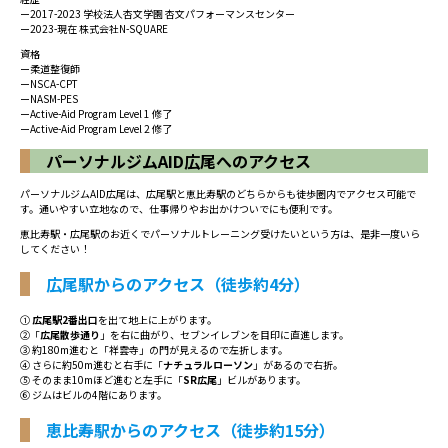
ー2017-2023 学校法人杏文学園 杏文パフォーマンスセンター
ー2023-現在 株式会社N-SQUARE
資格
ー柔道整復師
ー
NSCA
-CPT
ーNASM-PES
ー
Active-Aid Program Level
1 修了
ー
Active-Aid Program Level
2 修了
パーソナルジムAID広尾へのアクセス
パーソナルジムAID広尾は、広尾駅と恵比寿駅のどちらからも徒歩圏内でアクセス可能で
す。通いやすい立地なので、仕事帰りやお出かけついでにも便利です。
恵比寿駅・広尾駅のお近くでパーソナルトレーニング受けたいという方は、是非一度いら
してください！
広尾駅からのアクセス（徒歩約4分）
①
広尾駅2番出口
を出て地上に上がります。
②「
広尾散歩通り
」を右に曲がり、セブンイレブンを目印に直進します。
③ 約180m進むと「祥雲寺」の門が見えるので左折します。
④ さらに約50m進むと右手に「
ナチュラルローソン
」があるので右折。
⑤ そのまま10mほど進むと左手に「
SR広尾
」ビルがあります。
⑥ ジムはビルの4階にあります。
恵比寿駅からのアクセス（徒歩約15分）