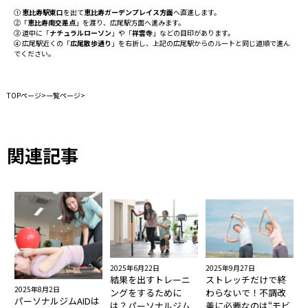
①
恵比寿駅東口
を出て
恵比寿ガーデンプレイス方面
へ直進します。
②「
恵比寿南交差点
」を渡り、広尾駅方面へ進みます。
③ 道中に「
ナチュラルローソン
」や「
祥雲寺
」などの目印があります。
④ 広尾駅近くの「
広尾散歩通り
」を右折し、上記の広尾駅からのルートと同じ道順で進ん
でください。
TOPページ
>
一覧ページ
>
関連記事
2025年6月22日
2025年9月27日
結果を出すトレーニ
ストレッチだけで終
2025年8月2日
ングをするために
わらないで！不調改
パーソナルジムAIDは
は？パーソナルジム
善に必要なのは“モビ