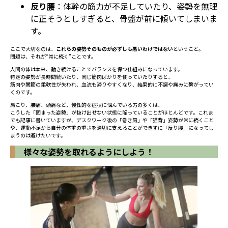
反り腰
：体幹の筋力が不足していたり、姿勢を無理
に正そうとしすぎると、骨盤が前に傾いてしまいま
す。
ここで大切なのは、
これらの姿勢そのものが必ずしも悪いわけではない
ということ。
問題は、それが“常に続く”ことです。
人間の体は本来、動き続けることでバランスを保つ仕組みになっています。
特定の姿勢が長時間続いたり、同じ筋肉ばかりを使っていたりすると、
筋肉や関節の柔軟性が失われ、血流も滞りやすくなり、結果的に不調や痛みに繋がってい
くのです。
肩こり、腰痛、頭痛など、慢性的な症状に悩んでいる方の多くは、
こうした「固まった姿勢」が抜け出せない状態に陥っていることがほとんどです。これま
でも記事に書いていますが、デスクワーク後の「巻き肩」や「猫背」姿勢が常に続くこと
や、運動不足から自分の体重の重さを適切に支えることができずに「反り腰」になってし
まうのは避けたいです。
様々な姿勢を取れるようにしよう！