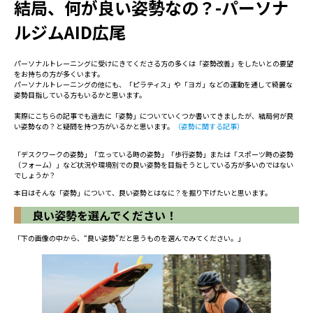
結局、何が良い姿勢なの？-パーソナ
ルジムAID広尾
パーソナルトレーニングに受けにきてくださる方の多くは「姿勢改善」をしたいとの要望
をお持ちの方が多くいます。
パーソナルトレーニングの他にも、「ピラティス」や「ヨガ」などの運動を通して綺麗な
姿勢目指している方もいるかと思います。
実際にこちらの記事でも過去に「姿勢」についていくつか書いてきましたが、結局何が良
い姿勢なの？と疑問を持つ方がいるかと思います。
（姿勢に関する記事）
「デスクワークの姿勢」「立っている時の姿勢」「歩行姿勢」または「スポーツ時の姿勢
（フォーム）」など状況や環境別での良い姿勢を目指そうとしている方が多いのではない
でしょうか？
本日はそんな「姿勢」について、良い姿勢とはなに？を掘り下げたいと思います。
良い姿勢を選んでください！
「下の画像の中から、“良い姿勢”だと思うものを選んでみてください。」