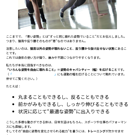
ここまでで、「悪い姿勢」とは“ずっと同じ崩れた姿勢でいること”だとお伝えしました。
つまり、猫背や反り腰そのものが“悪”なのではありません。
注意したいのは、
猫背以外の姿勢が取れないこと
、
反り腰から抜け出せない状態
にあるこ
とです。
これでは身体の使い方が偏り、痛みや不調につながりやすくなります。
私たちが本当に目指すべきなのは、
「いろんな姿勢を自由に取れること」＝姿勢のキャパシティー（幅）を広げること
です。
（
「
ぎっくり腰を繰り返す人の特徴
」
にも運動の幅を広げることについて触れています。
併せてご覧ください。）
たとえば：
丸まることもできるし、反ることもできる
前かがみもできるし、しっかり伸びることもできる
状況に応じて“最適な姿勢”に出入りできる
こうした多様な動きができる体は、日常生活はもちろん、スポーツや仕事のパフォーマン
スにも直結します。
そしてその“自由に姿勢を変化させられる能力”を養うには、
トレーニング
が欠かせませ