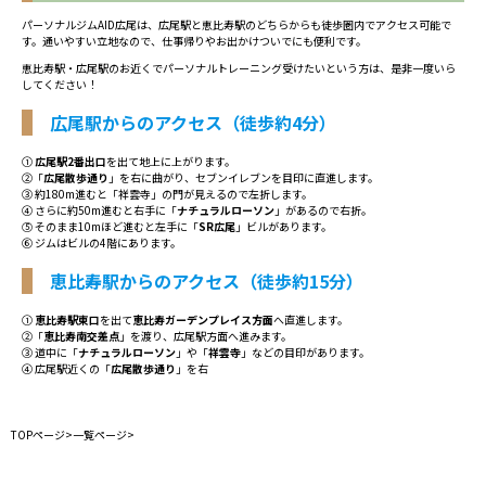
パーソナルジムAID広尾は、広尾駅と恵比寿駅のどちらからも徒歩圏内でアクセス可能で
す。通いやすい立地なので、仕事帰りやお出かけついでにも便利です。
恵比寿駅・広尾駅のお近くでパーソナルトレーニング受けたいという方は、是非一度いら
してください！
広尾駅からのアクセス（徒歩約4分）
①
広尾駅2番出口
を出て地上に上がります。
②「
広尾散歩通り
」を右に曲がり、セブンイレブンを目印に直進します。
③ 約180m進むと「祥雲寺」の門が見えるので左折します。
④ さらに約50m進むと右手に「
ナチュラルローソン
」があるので右折。
⑤ そのまま10mほど進むと左手に「
SR広尾
」ビルがあります。
⑥ ジムはビルの4階にあります。
恵比寿駅からのアクセス（徒歩約15分）
①
恵比寿駅東口
を出て
恵比寿ガーデンプレイス方面
へ直進します。
②「
恵比寿南交差点
」を渡り、広尾駅方面へ進みます。
③ 道中に「
ナチュラルローソン
」や「
祥雲寺
」などの目印があります。
④ 広尾駅近くの「
広尾散歩通り
」を右
TOPページ
>
一覧ページ
>