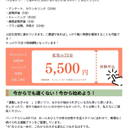
・アンケート、カウンセリング（10分）
・姿勢評価（5分）
・トレーニング（45分）
・再度姿勢評価（5分）
・プラン説明、手続き（10分）
上記を目安に進めていきます。ご要望があればしっかり動く時間を確保することも可能で
す！
たっぷり75分で
5500円
となっています！
今からでも遅くない！今から始めよう！
「運動しなきゃな…」と思いつつ、なかなか始められずにいる方も多いと思います。
忙しかったり、何から始めたらいいのか分からなかったり。そんな時こそ、私たちにご相
談ください。
パーソナルジムAIDでは、お一人おひとりの体の状態や生活スタイルに合わせて、無理なく
続けられる運動プランをご提案しています。
“今”の小さな一歩が、これからの大きな変化につながるはずです。