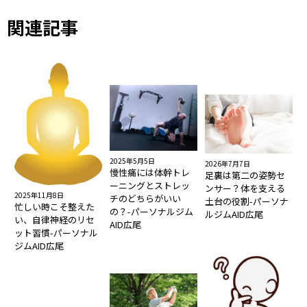
関連記事
2025年5月5日
2026年7月7日
慢性痛には体幹トレ
足裏は第二の姿勢セ
ーニングとストレッ
ンサー？体を支える
2025年11月8日
チのどちらがいい
土台の役割-パーソナ
忙しい時こそ整えた
の？-パーソナルジム
ルジムAID広尾
い、自律神経のリセ
AID広尾
ット習慣-パーソナル
ジムAID広尾