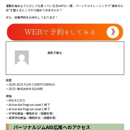
運動を始めようと少しでも思っている方はぜひ一度、パーソナルトレーニングで“身体の土
台”を整えるところから始めてみませんか？
ぜひ、体験予約をお待ちしております！
黒厚子雅也
経歴
ー2020-2025 FLUX CONDITIONINGS
ー2025- 株式会社N-SQUARE
資格
ーNSCA-CSCS
ーActive-Aid Program Level 1 修了
ーActive-Aid Program Level 2 修了
ー中学校教諭一種免許状（保健体育）
ー高等学校教諭一種免許状（保健体育）
パーソナルジムAID広尾へのアクセス