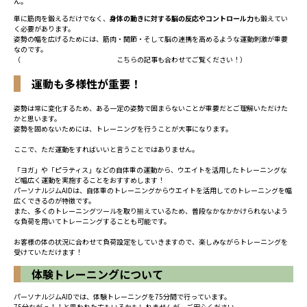
ん。
単に筋肉を鍛えるだけでなく、
身体の動きに対する脳の反応やコントロール力
も鍛えてい
く必要があります。
姿勢の幅を広げるためには、筋肉・関節・そして脳の連携を高めるような運動刺激が重要
なのです。
（
「脳」への刺激が健康への近道
こちらの記事も合わせてご覧ください！）
運動も多様性が重要！
姿勢は常に変化するため、ある一定の姿勢で固まらないことが重要だとご理解いただけた
かと思います。
姿勢を固めないためには、トレーニングを行うことが大事になります。
ここで、ただ運動をすればいいと言うことではありません。
「ヨガ」や「ピラティス」などの自体重の運動から、ウエイトを活用したトレーニングな
ど幅広く運動を実施することをおすすめします！
パーソナルジムAIDは、自体重のトレーニングからウエイトを活用してのトレーニングを幅
広くできるのが特徴です。
また、多くのトレーニングツールを取り揃えているため、普段なかなかかけられないよう
な負荷を用いてトレーニングすることも可能です。
お客様の体の状況に合わせて負荷設定をしていきますので、楽しみながらトレーニングを
受けていただけます！
体験トレーニングについて
パーソナルジムAIDでは、体験トレーニングを75分間で行っています。
75分ながっ！！と思われた方もいるかもしれませんが、ご安心ください。