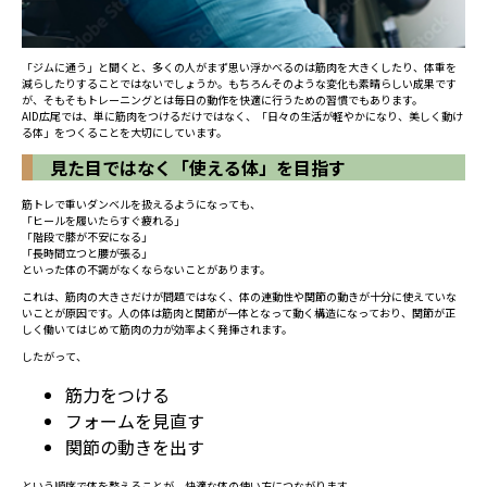
「ジムに通う」と聞くと、多くの人がまず思い浮かべるのは筋肉を大きくしたり、体重を
減らしたりすることではないでしょうか。もちろんそのような変化も素晴らしい成果です
が、そもそもトレーニングとは毎日の動作を快適に行うための習慣でもあります。
AID広尾では、単に筋肉をつけるだけではなく、「日々の生活が軽やかになり、美しく動け
る体」をつくることを大切にしています。
見た目ではなく「使える体」を目指す
筋トレで重いダンベルを扱えるようになっても、
「ヒールを履いたらすぐ疲れる」
「階段で膝が不安になる」
「長時間立つと腰が張る」
といった体の不調がなくならないことがあります。
これは、筋肉の大きさだけが問題ではなく、体の連動性や関節の動きが十分に使えていな
いことが原因です。人の体は筋肉と関節が一体となって動く構造になっており、関節が正
しく働いてはじめて筋肉の力が効率よく発揮されます。
したがって、
筋力をつける
フォームを見直す
関節の動きを出す
という順序で体を整えることが、快適な体の使い方につながります。