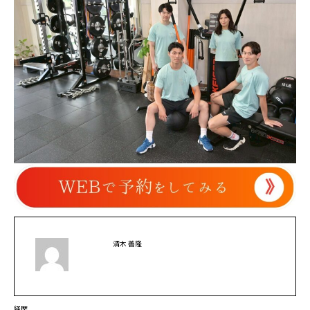
清木 善隆
経歴