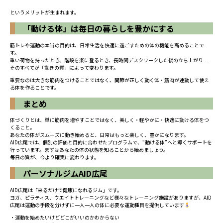
というメリットが生まれます。
「動ける体」は毎日の暮らしを豊かにする
筋トレや運動の本当の目的は、日常生活を快適に過ごすための体の機能を高めることで
す。
重い荷物を持ったとき、階段を楽に登るとき、長時間デスクワークした後の立ち上がり…
そのすべてが「動きの質」によって変わります。
重要なのは大きな筋肉をつけることではなく、関節が正しく動く体・筋肉が連動して使え
る体を作ることです。
まとめ
体づくりとは、単に筋肉を増やすことではなく、美しく・軽やかに・快適に動ける体をつ
くること。
あなたの体がスムーズに動き始めると、日常はもっと楽しく、豊かになります。
AID広尾では、個別の評価と目的に合わせたプログラムで、“動ける体”へと導くサポートを
行っています。まずはあなたの体の状態を知ることから始めましょう。
毎日の質が、今より確実に変わります。
パーソナルジムAID広尾
AID広尾は「来るだけで健康になれるジム」です。
ヨガ、ピラティス、ウエイトトレーニングなど様々なトレーニング施設がありますが、AID
広尾は運動の手段を分けずに一人一人の体に必要な運動種目を提供しています
・運動を始めたいけどどこがいいのかわからない