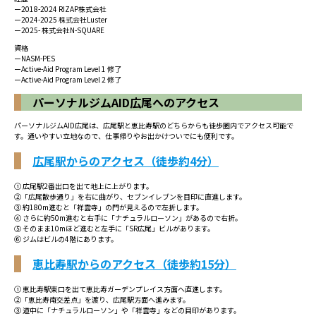
ー2018-2024 RIZAP株式会社
ー2024-2025 株式会社Luster
ー2025- 株式会社N-SQUARE
資格
ーNASM-PES
ーActive-Aid Program Level 1 修了
ーActive-Aid Program Level 2 修了
パーソナルジムAID広尾へのアクセス
パーソナルジムAID広尾は、広尾駅と恵比寿駅のどちらからも徒歩圏内でアクセス可能で
す。通いやすい立地なので、仕事帰りやお出かけついでにも便利です。
広尾駅からのアクセス（徒歩約4分）
① 広尾駅2番出口を出て地上に上がります。
②「広尾散歩通り」を右に曲がり、セブンイレブンを目印に直進します。
③ 約180m進むと「祥雲寺」の門が見えるので左折します。
④ さらに約50m進むと右手に「ナチュラルローソン」があるので右折。
⑤ そのまま10mほど進むと左手に「SR広尾」ビルがあります。
⑥ ジムはビルの4階にあります。
恵比寿駅からのアクセス（徒歩約15分）
① 恵比寿駅東口を出て恵比寿ガーデンプレイス方面へ直進します。
②「恵比寿南交差点」を渡り、広尾駅方面へ進みます。
③ 道中に「ナチュラルローソン」や「祥雲寺」などの目印があります。