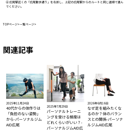
④ 広尾駅近くの「広尾散歩通り」を右折し、上記の広尾駅からのルートと同じ道順で進ん
でください。
TOPページ
>
一覧ページ
>
関連記事
2025年11月24日
2026年6月16日
2025年7月29日
40代からの体作りは
なぜ足を組みたくな
パーソナルトレーニ
「負担のない姿勢」
るのか？体のバラン
ングを受ける頻度は
から-パーソナルジム
スとの関係-パーソナ
どれくらいがいい？-
AID広尾
ルジムAID広尾
パーソナルジムAID広