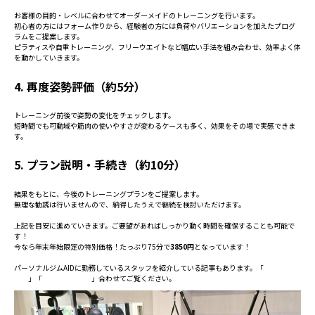
お客様の目的・レベルに合わせてオーダーメイドのトレーニングを行います。
初心者の方にはフォーム作りから、経験者の方には負荷やバリエーションを加えたプログ
ラムをご提案します。
ピラティスや自重トレーニング、フリーウエイトなど幅広い手法を組み合わせ、効率よく体
を動かしていきます。
4. 再度姿勢評価（約5分）
トレーニング前後で姿勢の変化をチェックします。
短時間でも可動域や筋肉の使いやすさが変わるケースも多く、効果をその場で実感できま
す。
5. プラン説明・手続き（約10分）
結果をもとに、今後のトレーニングプランをご提案します。
無理な勧誘は行いませんので、納得したうえで継続を検討いただけます。
上記を目安に進めていきます。ご要望があればしっかり動く時間を確保することも可能で
す！
今なら年末年始限定の特別価格！たっぷり75分で
3850円
となっています！
パーソナルジムAIDに勤務しているスタッフを紹介している記事もあります。「
スタッフ紹
介①
」「
スタッフ紹介②
」合わせてご覧ください。