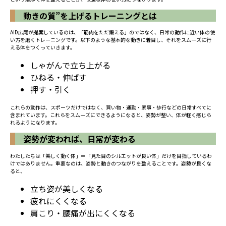
動きの質”を上げるトレーニングとは
AID広尾が提案しているのは、「筋肉をただ鍛える」のではなく、日常の動作に近い体の使
い方を磨くトレーニングです。以下のような基本的な動きに着目し、それをスムーズに行
える体をつくっていきます。
しゃがんで立ち上がる
ひねる・伸ばす
押す・引く
これらの動作は、スポーツだけではなく、買い物・通勤・家事・歩行などの日常すべてに
含まれています。これらをスムーズにできるようになると、姿勢が整い、体が軽く感じら
れるようになります。
姿勢が変われば、日常が変わる
わたしたちは「美しく動く体」＝「見た目のシルエットが良い体」だけを目指しているわ
けではありません。重要なのは、姿勢と動きのつながりを整えることです。姿勢が良くな
ると、
立ち姿が美しくなる
疲れにくくなる
肩こり・腰痛が出にくくなる