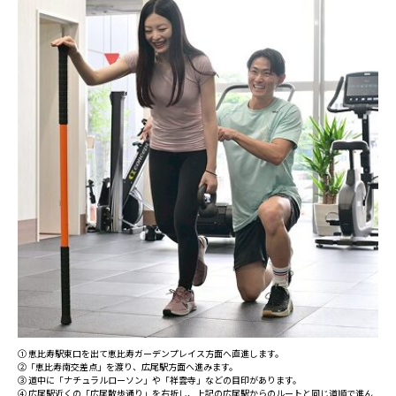
① 恵比寿駅東口を出て恵比寿ガーデンプレイス方面へ直進します。
②「恵比寿南交差点」を渡り、広尾駅方面へ進みます。
③ 道中に「ナチュラルローソン」や「祥雲寺」などの目印があります。
④ 広尾駅近くの「広尾散歩通り」を右折し、上記の広尾駅からのルートと同じ道順で進ん