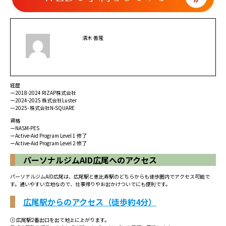
清木 善隆
経歴
ー2018-2024 RIZAP株式会社
ー2024-2025 株式会社Luster
ー2025- 株式会社N-SQUARE
資格
ーNASM-PES
ーActive-Aid Program Level 1 修了
ーActive-Aid Program Level 2 修了
パーソナルジムAID広尾へのアクセス
パーソナルジムAID広尾は、広尾駅と恵比寿駅のどちらからも徒歩圏内でアクセス可能で
す。通いやすい立地なので、仕事帰りやお出かけついでにも便利です。
広尾駅からのアクセス（徒歩約4分）
① 広尾駅2番出口を出て地上に上がります。