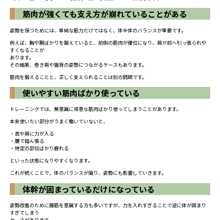
筋肉が強くても支え方が崩れていることがある
姿勢を保つためには、単純な筋力だけではなく、体全体のバランスが重要です。
例えば、胸や腕ばかりを鍛えていると、前側の筋肉が優位になり、肩が前へ引っ張られや
すくなることが
あります。
その結果、巻き肩や猫背の姿勢につながるケースもあります。
筋肉を鍛えることと、正しく支えられることは別の問題です。
使いやすい筋肉ばかり使っている
トレーニングでは、無意識に得意な筋肉ばかり使ってしまうことがあります。
本来使いたい部分がうまく働いていないと、
・首や肩に力が入る
・腰で踏ん張る
・特定の部位ばかり疲れる
といった状態になりやすくなります。
これが続くことで、体のバランスが偏り、姿勢にも影響していきます。
体幹が固まっているだけになっている
姿勢改善のために腹筋を意識する方も多いですが、力を入れすぎることで逆に体が固まり
すぎてしまう
ケースがあります。