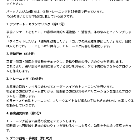
でください。
パーソナルジムAIDでは、体験トレーニングを75分間で行っています。
75分の使い分けは下記に記載している通りです。
1. アンケート・カウンセリング（約10分）
事前アンケートをもとに、お客様の目的や運動歴、生活習慣、体の悩みをヒアリングしま
す。
「ダイエットしたい」「腰痛を改善したい」「ゴルフの飛距離を伸ばしたい」など、目的
は人それぞれ。ここでしっかり共有し、トレーニング内容を最適化します。
2. 姿勢評価（約5分）
正面・側面・背面から姿勢をチェックし、骨格や筋肉の使い方のクセを把握します。
これにより、弱い部分や過剰に使っている部分を見極め、ケガ予防にもつながるプログラ
ムを作成します。
3. トレーニング（約45分）
お客様の目的・レベルに合わせてオーダーメイドのトレーニングを行います。
初心者の方にはフォーム作りから、経験者の方には負荷やバリエーションを加えたプログ
ラムをご提案します。
ピラティスや自重トレーニング、フリーウエイトなど幅広い手法を組み合わせ、効率よく体
を動かしていきます。
4. 再度姿勢評価（約5分）
トレーニング前後で姿勢の変化をチェックします。
短時間でも可動域や筋肉の使いやすさが変わるケースも多く、効果をその場で実感できま
す。
5. プラン説明・手続き（約10分）