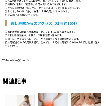
②「広尾散歩通り」を右に曲がり、セブンイレブンを目印に直進します。
③ 約180m進むと「祥雲寺」の門が見えるので左折します。
④ さらに約50m進むと右手に「ナチュラルローソン」があるので右折。
⑤ そのまま10mほど進むと左手に「SR広尾」ビルがあります。
⑥ ジムはビルの4階にあります。
恵比寿駅からのアクセス（徒歩約15分）
① 恵比寿駅東口を出て恵比寿ガーデンプレイス方面へ直進します。
②「恵比寿南交差点」を渡り、広尾駅方面へ進みます。
③ 道中に「ナチュラルローソン」や「祥雲寺」などの目印があります。
④ 広尾駅近くの「広尾散歩通り」を右折し、上記の広尾駅からのルートと同じ道順で進ん
でください。
TOPページ
>
一覧ページ
>
関連記事