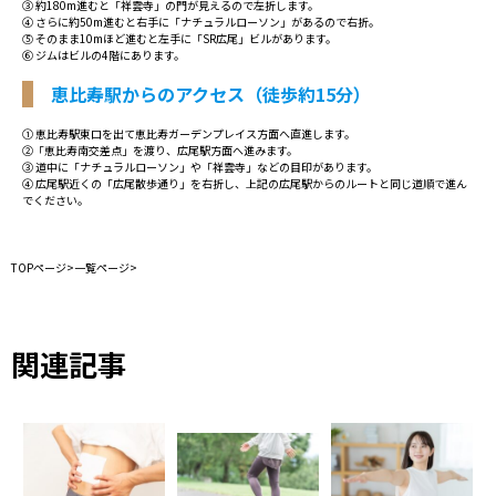
③ 約180m進むと「祥雲寺」の門が見えるので左折します。
④ さらに約50m進むと右手に「ナチュラルローソン」があるので右折。
⑤ そのまま10mほど進むと左手に「SR広尾」ビルがあります。
⑥ ジムはビルの4階にあります。
恵比寿駅からのアクセス（徒歩約15分）
① 恵比寿駅東口を出て恵比寿ガーデンプレイス方面へ直進します。
②「恵比寿南交差点」を渡り、広尾駅方面へ進みます。
③ 道中に「ナチュラルローソン」や「祥雲寺」などの目印があります。
④ 広尾駅近くの「広尾散歩通り」を右折し、上記の広尾駅からのルートと同じ道順で進ん
でください。
TOPページ
>
一覧ページ
>
関連記事