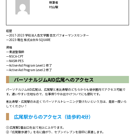
執筆者
村山駿
経歴
ー2017-2023 学校法人杏文学園 杏文パフォーマンスセンター
ー2023-現在 株式会社N-SQUARE
資格
ー柔道整復師
ー
NSCA
-CPT
ーNASM-PES
ー
Active-Aid Program Level
1 修了
ー
Active-Aid Program Level
2 修了
パーソナルジムAID広尾へのアクセス
パーソナルジムAID広尾は、広尾駅と恵比寿駅のどちらからも徒歩圏内でアクセス可能で
す。通いやすい立地なので、仕事帰りやお出かけついでにも便利です。
恵比寿駅・広尾駅のお近くでパーソナルトレーニング受けたいという方は、是非一度いら
してください！
広尾駅からのアクセス（徒歩約4分）
① 広尾駅2番出口を出て地上に上がります。
②「広尾散歩通り」を右に曲がり、セブンイレブンを目印に直進します。