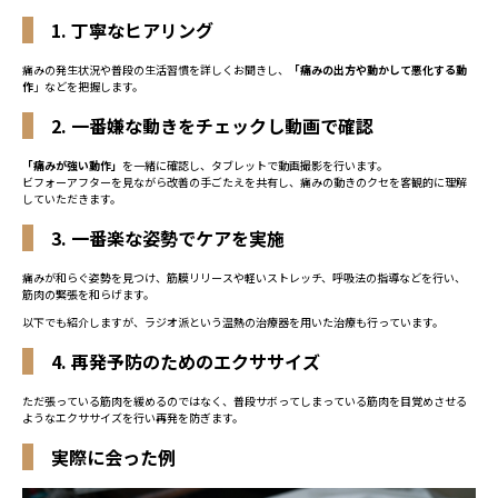
1. 丁寧なヒアリング
痛みの発生状況や普段の生活習慣を詳しくお聞きし、
「痛みの出方や動かして悪化する動
作
」などを把握します。
2. 一番嫌な動きをチェックし動画で確認
「痛みが強い動作」
を一緒に確認し、タブレットで動画撮影を行います。
ビフォーアフターを見ながら改善の手ごたえを共有し、痛みの動きのクセを客観的に理解
していただきます。
3. 一番楽な姿勢でケアを実施
痛みが和らぐ姿勢を見つけ、筋膜リリースや軽いストレッチ、呼吸法の指導などを行い、
筋肉の緊張を和らげます。
以下でも紹介しますが、ラジオ派という温熱の治療器を用いた治療も行っています。
4. 再発予防のためのエクササイズ
ただ張っている筋肉を緩めるのではなく、普段サボってしまっている筋肉を目覚めさせる
ようなエクササイズを行い再発を防ぎます。
実際に会った例