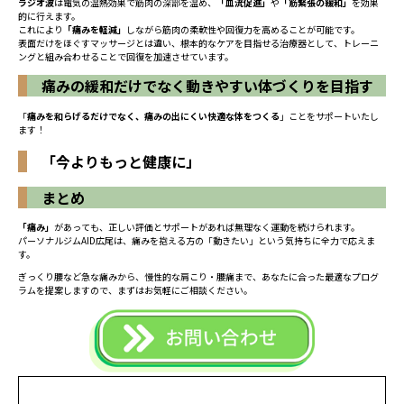
ラジオ波
は電気の温熱効果で筋肉の深部を温め、
「血流促進」
や
「筋緊張の緩和」
を効果
的に行えます。
これにより
「痛みを軽減」
しながら筋肉の柔軟性や回復力を高めることが可能です。
表面だけをほぐすマッサージとは違い、根本的なケアを目指せる治療器として、トレーニ
ングと組み合わせることで回復を加速させています。
痛みの緩和だけでなく動きやすい体づくりを目指す
「
痛みを和らげるだけでなく、痛みの出にくい快適な体をつくる
」ことをサポートいたし
ます！
「今よりもっと健康に」
まとめ
「痛み」
があっても、正しい評価とサポートがあれば無理なく運動を続けられます。
パーソナルジムAID広尾は、痛みを抱える方の「動きたい」という気持ちに全力で応えま
す。
ぎっくり腰など急な痛みから、慢性的な肩こり・腰痛まで、あなたに合った最適なプログ
ラムを提案しますので、まずはお気軽にご相談ください。