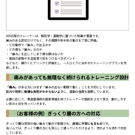
AID広尾のトレーナーは、解剖学・運動学に基づいた知識が豊富です。
痛みのある部位だけでなく、その周囲や体全体の動きを丁寧に評価。
・どの動作で「痛み」が出るのか
・どの様な「痛み」なのか
・「痛み」を出してしまう様な癖はないか
・普段の姿勢や生活習慣で気をつけるべきポイント
などなど、細かくヒアリングと評価をし、一人ひとりに合わせたトレーニングプランを作
成します。
痛みがあっても無理なく続けられるトレーニング設計
「痛み」
のある方にはまず「痛みの出ない範囲で動く」ことを大切にしています。
筋肉や関節に
無理な負担がかからないよう
に、運動の強度を調節しています。
必要に応じて、柔道整復師の国家資格を持つトレーナーが施術をさせて頂き、動かしやす
い体の土台を作っていきます。
（お客様の例）ぎっくり腰の方への対応
ぎっくり腰は突然の強い痛みで動きが制限され、
非常に不安になるもの
です。
当ジムでは、ぎっくり腰の方にも安心して通っていただけるよう、次のような流れで対応
しています。