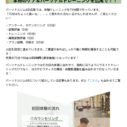
本物のケア＆パーソナルトレーニングを広尾で！！
パーソナルジムAID広尾では、体験トレーニングを75分間で行っています。
「75分はちょっと長いな、、、」と思われた方もいるかもしれませんが、ご安心くださ
い！
・アンケート、カウンセリング（10分）
・姿勢評価（5分）
・トレーニング（45分）
・再度姿勢評価（5分）
・プラン説明、手続き（10分）
上記を目安に進めていきます。ご要望があればしっかり動く時間を確保することも可能で
す！
充実の75分で料金は
5500円
(通常価格) となっています！
パーソナルトレーニングではその日の体調に合わせて、目的に沿うようにウエイトトレー
ニングだけでなく、ヨガやピラティスの種目・有酸素運動を組み合わせて行なっていきま
す！
パーソナルジムAIDについて紹介している記事もあります。ぜひ「
こちら
」も合わせてご覧
ください。