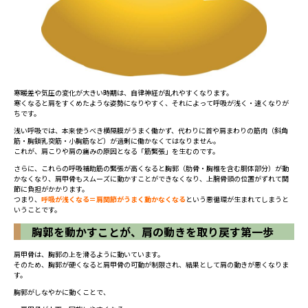
寒暖差や気圧の変化が大きい時期は、自律神経が乱れやすくなります。
寒くなると肩をすくめたような姿勢になりやすく、それによって呼吸が浅く・速くなりが
ちです。
浅い呼吸では、本来使うべき横隔膜がうまく働かず、代わりに首や肩まわりの筋肉（斜角
筋・胸鎖乳突筋・小胸筋など）が過剰に働かなくてはなりません。
これが、肩こりや肩の痛みの原因となる「筋緊張」を生むのです。
さらに、これらの呼吸補助筋の緊張が高くなると胸郭（肋骨・胸椎を含む胴体部分）が動
かなくなり、肩甲骨もスムーズに動かすことができなくなり、上腕骨頭の位置がずれて関
節に負担がかかります。
つまり、
呼吸が浅くなる＝肩関節がうまく動かなくなる
という悪循環が生まれてしまうと
いうことです。
胸郭を動かすことが、肩の動きを取り戻す第一歩
肩甲骨は、胸郭の上を滑るように動いています。
そのため、胸郭が硬くなると肩甲骨の可動が制限され、結果として肩の動きが悪くなりま
す。
胸郭がしなやかに動くことで、