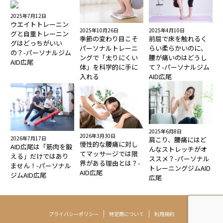
2025年7月12日
ウエイトトレーニン
2025年10月26日
2025年4月10日
グと自重トレーニン
季節の変わり目こそ
前屈で床を触れるく
グはどっちがいい
パーソナルトレーニ
らい柔らかいのに、
の？-パーソナルジム
ングで「太りにくい
腰が痛いのはどうし
AID広尾
体」を科学的に手に
て？-パーソナルジム
入れる
AID広尾
2025年6月8日
2026年3月30日
2026年7月17日
肩こり、腰痛にはど
慢性的な腰痛に対し
AID広尾は「筋肉を鍛
んなストレッチがオ
てマッサージでは限
える」だけではあり
ススメ？-パーソナル
界がある理由とは？-
ません！-パーソナル
トレーニングジムAID
AID広尾
ジムAID広尾
広尾
プライバシーポリシー
特定商について
利用規約