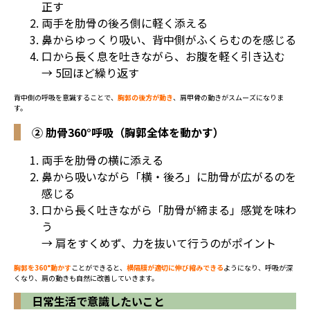
正す
両手を肋骨の後ろ側に軽く添える
鼻からゆっくり吸い、背中側がふくらむのを感じる
口から長く息を吐きながら、お腹を軽く引き込む
→ 5回ほど繰り返す
背中側の呼吸を意識することで、
胸郭の後方が動き
、肩甲骨の動きがスムーズになりま
す。
② 肋骨360°呼吸（胸郭全体を動かす）
両手を肋骨の横に添える
鼻から吸いながら「横・後ろ」に肋骨が広がるのを
感じる
口から長く吐きながら「肋骨が締まる」感覚を味わ
う
→ 肩をすくめず、力を抜いて行うのがポイント
胸郭を360°動かす
ことができると、
横隔膜が適切に伸び縮みできる
ようになり、呼吸が深
くなり、肩の動きも自然に改善していきます。
日常生活で意識したいこと