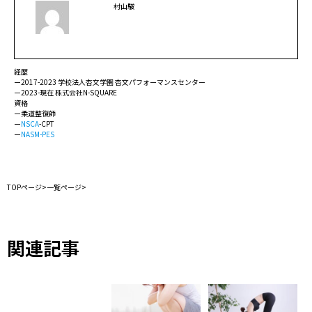
村山駿
経歴
ー2017-2023 学校法人杏文学園 杏文パフォーマンスセンター
ー2023-現在 株式会社N-SQUARE
資格
ー柔道整復師
ー
NSCA
-CPT
ー
NASM-PES
TOPページ
>
一覧ページ
>
関連記事