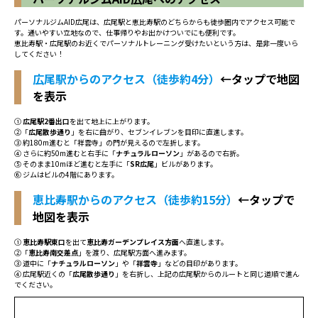
パーソナルジムAID広尾は、広尾駅と恵比寿駅のどちらからも徒歩圏内でアクセス可能で
す。通いやすい立地なので、仕事帰りやお出かけついでにも便利です。
恵比寿駅・広尾駅のお近くでパーソナルトレーニング受けたいという方は、是非一度いら
してください！
広尾駅からのアクセス（徒歩約4分）
←タップで地図
を表示
①
広尾駅2番出口
を出て地上に上がります。
②「
広尾散歩通り
」を右に曲がり、セブンイレブンを目印に直進します。
③ 約180m進むと「祥雲寺」の門が見えるので左折します。
④ さらに約50m進むと右手に「
ナチュラルローソン
」があるので右折。
⑤ そのまま10mほど進むと左手に「
SR広尾
」ビルがあります。
⑥ ジムはビルの4階にあります。
恵比寿駅からのアクセス（徒歩約15分）
←タップで
地図を表示
①
恵比寿駅東口
を出て
恵比寿ガーデンプレイス方面
へ直進します。
②「
恵比寿南交差点
」を渡り、広尾駅方面へ進みます。
③ 道中に「
ナチュラルローソン
」や「
祥雲寺
」などの目印があります。
④ 広尾駅近くの「
広尾散歩通り
」を右折し、上記の広尾駅からのルートと同じ道順で進ん
でください。