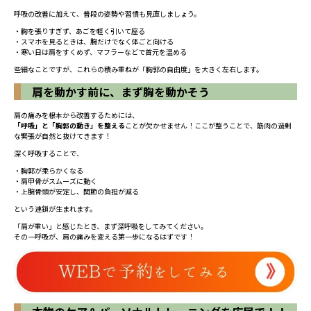
呼吸の改善に加えて、普段の姿勢や習慣も見直しましょう。
・胸を張りすぎず、あごを軽く引いて座る
・スマホを見るときは、腕だけでなく体ごと向ける
・寒い日は肩をすくめず、マフラーなどで首元を温める
些細なことですが、これらの積み重ねが「胸郭の自由度」を大きく左右します。
肩を動かす前に、まず胸を動かそう
肩の痛みを根本から改善するためには、
「呼吸」と「胸郭の動き」を整える
ことが欠かせません！ここが整うことで、筋肉の過剰
な緊張が自然と抜けてきます！
深く呼吸することで、
・胸郭が柔らかくなる
・肩甲骨がスムーズに動く
・上腕骨頭が安定し、関節の負担が減る
という連鎖が生まれます。
「肩が重い」と感じたとき、まず深呼吸をしてみてください。
その一呼吸が、肩の痛みを変える第一歩になるはずです！