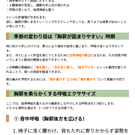
・肩甲骨が上下・回旋しやすくなる
・上腕骨頭が安定し、関節の求心位が保たれる
・呼吸が深くなり、自律神経も整う
といった好循環が生まれます。
逆に、胸郭が硬いままトレーニングやストレッチをしても、思うような成果が出ないこと
が多いのです。
季節の変わり目は「胸郭が固まりやすい」時期
特に秋から冬にかけては、寒さにより身体が自然と縮こまり、呼吸が浅くなりやすいで
す。
また、冷えによって体温を保とうとするために
交感神経が優位
になるため、その状態が続
いてしまうと筋肉の緊張も高まりやすいです。
この時期は意識的に
「胸を開く」「息を深く吸う」「肩を下げる」
といった動作を取り入
れることで、肩への負担を軽減できます。
肩の痛みを予防するためには、
“肩を動かす”より前に“胸を動かす”
という意識が大切で
す。
胸郭を柔らかくする呼吸エクササイズ
ここでは、自律神経を整えながら胸郭をしなやかにする呼吸法を2つ紹介します。
どちらも場所を選ばず、1〜2分でできる内容です。
① 背中呼吸（胸郭後方を広げる）
椅子に浅く腰かけ、背もたれに寄りかからず姿勢を