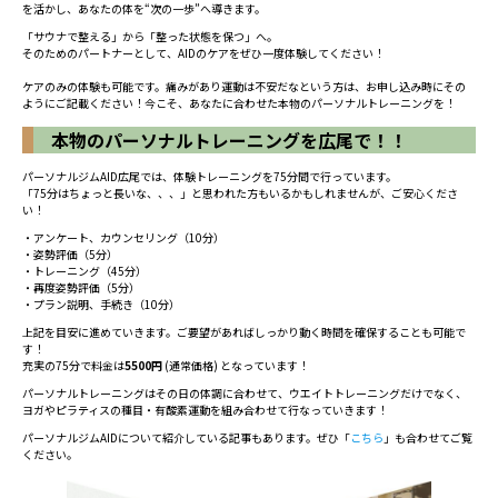
を活かし、あなたの体を“次の一歩”へ導きます。
「サウナで整える」から「整った状態を保つ」へ。
そのためのパートナーとして、AIDのケアをぜひ一度体験してください！
ケアのみの体験も可能です。痛みがあり運動は不安だなという方は、お申し込み時にその
ようにご記載ください！今こそ、あなたに合わせた本物のパーソナルトレーニングを！
本物のパーソナルトレーニングを広尾で！！
パーソナルジムAID広尾では、体験トレーニングを75分間で行っています。
「75分はちょっと長いな、、、」と思われた方もいるかもしれませんが、ご安心くださ
い！
・アンケート、カウンセリング（10分）
・姿勢評価（5分）
・トレーニング（45分）
・再度姿勢評価（5分）
・プラン説明、手続き（10分）
上記を目安に進めていきます。ご要望があればしっかり動く時間を確保することも可能で
す！
充実の75分で料金は
5500円
(通常価格) となっています！
パーソナルトレーニングはその日の体調に合わせて、ウエイトトレーニングだけでなく、
ヨガやピラティスの種目・有酸素運動を組み合わせて行なっていきます！
パーソナルジムAIDについて紹介している記事もあります。ぜひ「
こちら
」も合わせてご覧
ください。