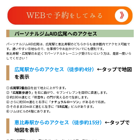
パーソナルジムAID広尾へのアクセス
パーソナルジムAID広尾は、広尾駅と恵比寿駅のどちらからも徒歩圏内でアクセス可能で
す。通いやすい立地なので、仕事帰りやお出かけついでにも便利です。
恵比寿駅・広尾駅のお近くでパーソナルトレーニング受けたいという方は、是非一度いら
してください！
広尾駅からのアクセス（徒歩約4分）
←タップで地図
を表示
①
広尾駅2番出口
を出て地上に上がります。
②「
広尾散歩通り
」を右に曲がり、セブンイレブンを目印に直進します。
③ 約180m進むと「祥雲寺」の門が見えるので左折します。
④ さらに約50m進むと右手に「
ナチュラルローソン
」があるので右折。
⑤ そのまま10mほど進むと左手に「
SR広尾
」ビルがあります。
⑥ ジムはビルの4階にあります。
恵比寿駅からのアクセス（徒歩約15分）
←タップで
地図を表示