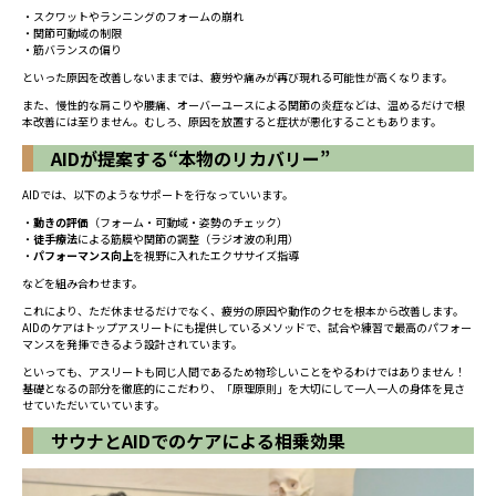
・スクワットやランニングのフォームの崩れ
・関節可動域の制限
・筋バランスの偏り
といった原因を改善しないままでは、疲労や痛みが再び現れる可能性が高くなります。
また、慢性的な肩こりや腰痛、オーバーユースによる関節の炎症などは、温めるだけで根
本改善には至りません。むしろ、原因を放置すると症状が悪化することもあります。
AIDが提案する“本物のリカバリー”
AIDでは、以下のようなサポートを行なっていいます。
・
動きの評価
（フォーム・可動域・姿勢のチェック）
・
徒手療法
による筋膜や関節の調整（ラジオ波の利用）
・
パフォーマンス向上
を視野に入れたエクササイズ指導
などを組み合わせます。
これにより、ただ休ませるだけでなく、疲労の原因や動作のクセを根本から改善します。
AIDのケアはトップアスリートにも提供しているメソッドで、試合や練習で最高のパフォー
マンスを発揮できるよう設計されています。
といっても、アスリートも同じ人間であるため物珍しいことをやるわけではありません！
基礎となるの部分を徹底的にこだわり、「原理原則」を大切にして一人一人の身体を見さ
せていただいていています。
サウナとAIDでのケアによる相乗効果