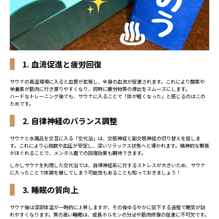
1. 血流促進と疲労回復
サウナの高温環境に入ると血管が拡張し、全身の血流が促進されます。これにより酸素や
栄養素が筋肉に行き渡りやすくなり、同時に疲労物質の排出をスムーズにします。
ハードなトレーニング後でも、サウナに入ることで「体が軽くなった」と感じるのはこの
ためです。
2. 自律神経のバランス調整
サウナと水風呂を交互に入る「交代浴」は、交感神経と副交感神経の切り替えを促しま
す。これにより心拍数や血圧が安定し、深いリラックス状態へと導かれます。精神的な緊張
がほぐれることで、メンタル面での回復効果も期待できます。
しかしサウナを利用した交代浴では、自律神経系に対するストレスが大きいため、サウナ
に入ったことで体調を崩してしまう可能性もあることも知っておきましょう！
3. 睡眠の質向上
サウナ後は深部体温が一時的に上昇しますが、その後ゆるやかに低下する過程で眠気が訪
れやすくなります。質の高い睡眠は、成長ホルモンの分泌や筋肉修復の促進に不可欠です。