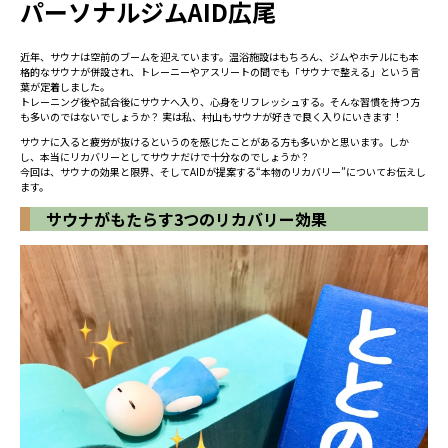
パーソナルジムAID広尾
近年、サウナは空前のブームを迎えています。温浴施設はもちろん、ジムやホテルにも本
格的なサウナが併設され、トレーニーやアスリートの間でも「サウナで整える」という言
葉が定着しました。
トレーニング後や試合後にサウナへ入り、心身をリフレッシュする――。そんな習慣を持つ方
も多いのではないでしょうか？ 実は私、村山もサウナが好きで良く入りにいきます！
サウナに入ると疲労が抜けるというのを感じたことがある方も多いかと思います。しか
し、本当にリカバリーとしてサウナだけで十分なのでしょうか？
今回は、サウナの効果と限界、そしてAIDが提案する“本物のリカバリー”についてお伝えし
ます。
サウナがもたらす3つのリカバリー効果