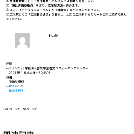
①
恵比寿駅東口
を出て
恵比寿ガーデンプレイス方面
へ直進します。
②「
恵比寿南交差点
」を渡り、広尾駅方面へ進みます。
③ 道中に「
ナチュラルローソン
」や「
祥雲寺
」などの目印があります。
④ 広尾駅近くの「
広尾散歩通り
」を右折し、上記の広尾駅からのルートと同じ道順で進ん
でください。
村山駿
経歴
ー2017-2023 学校法人杏文学園 杏文パフォーマンスセンター
ー2023-現在 株式会社N-SQUARE
資格
ー柔道整復師
ー
NSCA
-CPT
ー
NASM-PES
TOPページ
>
一覧ページ
>