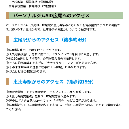
ー中学校教諭一種免許状（保健体育）
ー高等学校教諭一種免許状（保健体育）
パーソナルジムAID広尾へのアクセス
パーソナルジムAID広尾は、広尾駅と恵比寿駅のどちらからも徒歩圏内でアクセス可能で
す。通いやすい立地なので、仕事帰りやお出かけついでにも便利です。
広尾駅からのアクセス（徒歩約4分）
① 広尾駅2番出口を出て地上に上がります。
②「広尾散歩通り」を右に曲がり、セブンイレブンを目印に直進します。
③ 約180m進むと「祥雲寺」の門が見えるので左折します。
④ さらに約50m進むと右手に「ナチュラルローソン」があるので右折。
⑤ そのまま10mほど進むと左手に「SR広尾」ビルがあります。
⑥ ジムはビルの4階にあります。
恵比寿駅からのアクセス（徒歩約15分）
① 恵比寿駅東口を出て恵比寿ガーデンプレイス方面へ直進します。
②「恵比寿南交差点」を渡り、広尾駅方面へ進みます。
③ 道中に「ナチュラルローソン」や「祥雲寺」などの目印があります。
④ 広尾駅近くの「広尾散歩通り」を右折し、上記の広尾駅からのルートと同じ道順で進ん
でください。