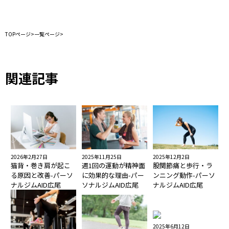
TOPページ
>
一覧ページ
>
関連記事
2026年2月27日
2025年12月2日
2025年11月25日
猫背・巻き肩が起こ
股関節痛と歩行・ラ
週1回の運動が精神面
る原因と改善-パーソ
ンニング動作-パーソ
に効果的な理由-パー
ナルジムAID広尾
ナルジムAID広尾
ソナルジムAID広尾
2025年6月12日