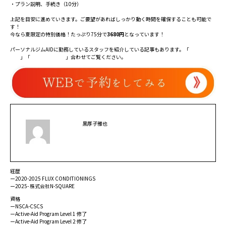
・プラン説明、手続き（10分）
上記を目安に進めていきます。ご要望があればしっかり動く時間を確保することも可能で
す！
今なら夏限定の特別価格！たっぷり75分で
3680円
となっています！
パーソナルジムAIDに勤務しているスタッフを紹介している記事もあります。「
スタッフ紹
介①
」「
スタッフ紹介②
」合わせてご覧ください。
黒厚子雅也
経歴
ー2020-2025 FLUX CONDITIONINGS
ー2025- 株式会社N-SQUARE
資格
ーNSCA-CSCS
ーActive-Aid Program Level 1 修了
ーActive-Aid Program Level 2 修了