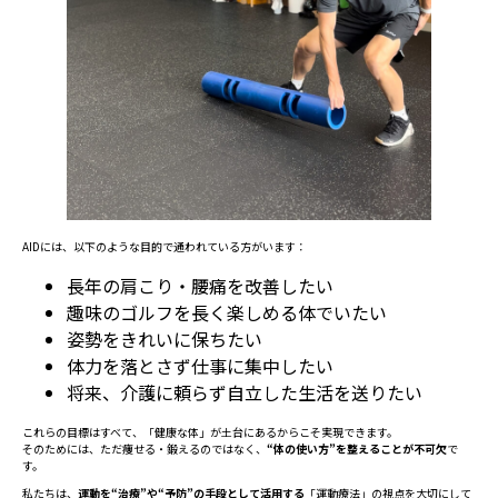
AIDには、以下のような目的で通われている方がいます：
長年の肩こり・腰痛を改善したい
趣味のゴルフを長く楽しめる体でいたい
姿勢をきれいに保ちたい
体力を落とさず仕事に集中したい
将来、介護に頼らず自立した生活を送りたい
これらの目標はすべて、「健康な体」が土台にあるからこそ実現できます。
そのためには、ただ痩せる・鍛えるのではなく、
“体の使い方”を整えることが不可欠
で
す。
私たちは、
運動を“治療”や“予防”の手段として活用する
「運動療法」の視点を大切にして