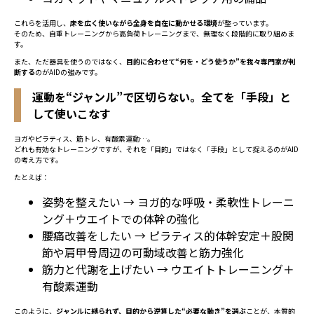
これらを活用し、
床を広く使いながら全身を自在に動かせる環境
が整っています。
そのため、自重トレーニングから高負荷トレーニングまで、無理なく段階的に取り組めま
す。
また、ただ器具を使うのではなく、
目的に合わせて“何を・どう使うか”を我々専門家が判
断する
のがAIDの強みです。
運動を“ジャンル”で区切らない。全てを「手段」と
して使いこなす
ヨガやピラティス、筋トレ、有酸素運動…。
どれも有効なトレーニングですが、それを「目的」ではなく「手段」として捉えるのがAID
の考え方です。
たとえば：
姿勢を整えたい → ヨガ的な呼吸・柔軟性トレーニ
ング＋ウエイトでの体幹の強化
腰痛改善をしたい → ピラティス的体幹安定＋股関
節や肩甲骨周辺の可動域改善と筋力強化
筋力と代謝を上げたい → ウエイトトレーニング＋
有酸素運動
このように、
ジャンルに縛られず、目的から逆算した“必要な動き”を選ぶ
ことが、本質的