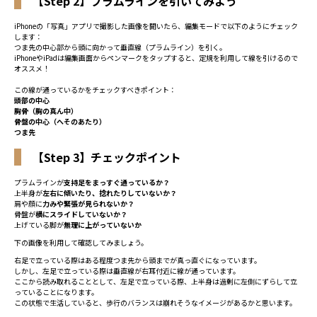
【Step 2】プラムラインを引いてみよう
iPhoneの「写真」アプリで撮影した画像を開いたら、編集モードで以下のようにチェック
します：
つま先の中心部から頭に向かって垂直線（プラムライン）を引く。
iPhoneやiPadは編集画面からペンマークをタップすると、定規を利用して線を引けるので
オススメ！
この線が通っているかをチェックすべきポイント：
頭部の中心
胸骨（胸の真ん中）
骨盤の中心（へそのあたり）
つま先
【Step 3】チェックポイント
プラムラインが
支持足をまっすぐ通っているか？
上半身が
左右に傾いたり、捻れたりしていないか？
肩や顔に
力みや緊張が見られないか？
骨盤が
横にスライドしていないか？
上げている脚が
無理に上がっていないか
下の画像を利用して確認してみましょう。
右足で立っている際はある程度つま先から頭までが真っ直ぐになっています。
しかし、左足で立っている際は垂直線が右耳付近に線が通っています。
ここから読み取れることとして、左足で立っている際、上半身は過剰に左側にずらして立
っていることになります。
この状態で生活していると、歩行のバランスは崩れそうなイメージがあるかと思います。