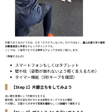
片脚で立てるかどうかは、ただ「グラグラしないか」だけではなく、
重心の通り方
や
身体
の緊張具合
も重要なチェックポイントです。
ここでは、ご自宅でもできる簡単なチェック方法をご紹介します。
《準備するもの》
スマートフォンもしくはタブレット
壁や柱（姿勢が崩れないよう軽く支えるため）
タイマー機能（5秒キープを確認）
【Step 1】片脚立ちをしてみよう
白い壁を背景にして片脚立ちをする
数秒間、反対の足を浮かせたまま姿勢をキープできるか確認
その間に、正面から
スマホで写真を撮影
もしくは
自撮り
で撮影する