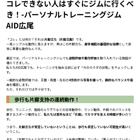
コレできない人はすぐにジムに行くべ
き！-パーソナルトレーニングジム
AID広尾
「コレ」とは何か？それは
片脚立ち（片脚立脚）
です。
一見シンプルな動作に見えますが、実はこの片脚立ち、
身体機能の基礎的な指標
として非
常に重要な動作なんです。
最近では、パーソナルトレーニングジムでも
姿勢評価や動作評価
を取り入れている施設が
増えてきました。
私たちAID広尾でも、トレーニングを始める前に必ず「今のカラダの状態」をチェックしま
す。
一般的な姿勢評価では、正面・背面・左右の
4方向から写真を撮って、静的なバランスや歪
み
を確認します。
ただ、それだけでは不十分です。
歩行も片脚支持の連続動作！
歩行、ランニング、階段の上り下りなどの日常動作や、ランジ動作、片脚でのバランスを
要するスポーツ動作など、
私たちは意外なほど「片脚」でカラダを支える時間が多い
ので
す。
つまり、
片脚立ちが安定していないということは、歩行も安定していない可能性が高い
と
いうこと。
また、「片脚でなんとか立てているけど、上半身が緊張している」「重心がズレている」