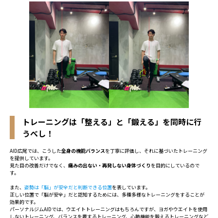
トレーニングは「整える」と「鍛える」を同時に行
うべし！
AID広尾では、こうした
全身の機能バランス
を丁寧に評価し、それに基づいたトレーニング
を提供しています。
見た目の改善だけでなく、
痛みの出ない・再発しない身体づくり
を目的にしているので
す。
また、
姿勢は「脳」が安全だと判断できる位置
を表しています。
正しい位置で「脳が安全」だと認知するためには、多種多様なトレーニングをすることが
効果的です。
パーソナルジムAIDでは、ウエイトトレーニングはもちろんですが、ヨガやウエイトを使用
しないトレーニング、バランスを要するトレーニング、心肺機能を鍛えるトレーニングなど