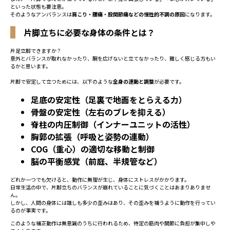
といった状態も要注意。
そのようなアンバランスは
肩こり・腰痛・股関節痛などの慢性的不調の原因
になります。
片脚立ちに必要な身体の条件とは？
片足立脚できますか？
意外とバランスが取れなかったり、腕を広げないと立てなかったり、難しく感じる方もい
るかと思います。
片脚で安定して立つためには、以下のような
全身の連動と調整
が必要です。
足底の安定性（足裏で地面をとらえる力）
骨盤の安定性（左右のブレを抑える）
脊柱の内圧制御（インナーユニットの活性）
胸郭の拡張（呼吸と姿勢の連動）
COG（重心）の適切な移動と制御
脳の平衡感覚（前庭、半規管など）
どれか一つでも欠けると、動作に無理が生じ、身体にストレスがかかります。
日常生活の中で、片脚立ちのバランスが崩れていることに気づくことはあまりありませ
ん。
しかし、人間の身体には誰しも多少の歪みはあり、その歪みを補うように動作を行ってい
るのが事実です。
このような補正動作は無意識のうちに行われるため、特定の筋肉や関節に負担が集中しや