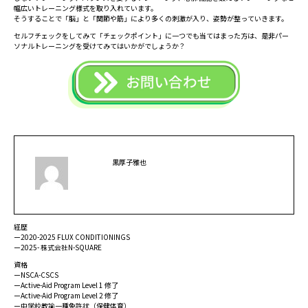
幅広いトレーニング様式を取り入れています。
そうすることで「脳」と「関節や筋」により多くの刺激が入り、姿勢が整っていきます。
セルフチェックをしてみて「チェックポイント」に一つでも当てはまった方は、是非パー
ソナルトレーニングを受けてみてはいかがでしょうか？
黒厚子雅也
経歴
ー2020-2025 FLUX CONDITIONINGS
ー2025- 株式会社N-SQUARE
資格
ーNSCA-CSCS
ーActive-Aid Program Level 1 修了
ーActive-Aid Program Level 2 修了
ー中学校教諭一種免許状（保健体育）