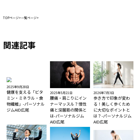
TOPページ
>
一覧ページ
>
関連記事
2025年9月28日
健康を支える「ビタ
2025年5月21日
2026年7月3日
ミン・ミネラル・食
腰痛・肩こりにイン
歩き方で印象が変わ
物繊維」-パーソナル
ナーマッスル？慢性
る！美しく歩くため
ジムAID広尾
痛と深層筋の関係と
に大切なポイントと
は-パーソナルジム
は？-パーソナルジム
AID広尾
AID広尾