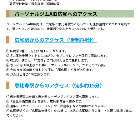
ー高等学校教諭一種免許状（保健体育）
パーソナルジムAID広尾へのアクセス
パーソナルジムAID広尾は、広尾駅と恵比寿駅のどちらからも徒歩圏内でアクセス可能で
す。通いやすい立地なので、仕事帰りやお出かけついでにも便利です。
広尾駅からのアクセス（徒歩約4分）
① 広尾駅2番出口を出て地上に上がります。
②「広尾散歩通り」を右に曲がり、セブンイレブンを目印に直進します。
③ 約180m進むと「祥雲寺」の門が見えるので左折します。
④ さらに約50m進むと右手に「ナチュラルローソン」があるので右折。
⑤ そのまま10mほど進むと左手に「SR広尾」ビルがあります。
⑥ ジムはビルの4階にあります。
恵比寿駅からのアクセス（徒歩約15分）
① 恵比寿駅東口を出て恵比寿ガーデンプレイス方面へ直進します。
②「恵比寿南交差点」を渡り、広尾駅方面へ進みます。
③ 道中に「ナチュラルローソン」や「祥雲寺」などの目印があります。
④ 広尾駅近くの「広尾散歩通り」を右折し、上記の広尾駅からのルートと同じ道順で進ん
でください。