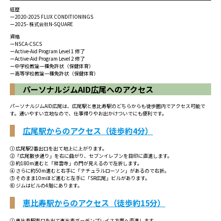
経歴
ー2020-2025 FLUX CONDITIONINGS
ー2025- 株式会社N-SQUARE
資格
ーNSCA-CSCS
ーActive-Aid Program Level 1 修了
ーActive-Aid Program Level 2 修了
ー中学校教諭一種免許状（保健体育）
ー高等学校教諭一種免許状（保健体育）
パーソナルジムAID広尾へのアクセス
パーソナルジムAID広尾は、広尾駅と恵比寿駅のどちらからも徒歩圏内でアクセス可能で
す。通いやすい立地なので、仕事帰りやお出かけついでにも便利です。
広尾駅からのアクセス（徒歩約4分）
① 広尾駅2番出口を出て地上に上がります。
②「広尾散歩通り」を右に曲がり、セブンイレブンを目印に直進します。
③ 約180m進むと「祥雲寺」の門が見えるので左折します。
④ さらに約50m進むと右手に「ナチュラルローソン」があるので右折。
⑤ そのまま10mほど進むと左手に「SR広尾」ビルがあります。
⑥ ジムはビルの4階にあります。
恵比寿駅からのアクセス（徒歩約15分）
① 恵比寿駅東口を出て恵比寿ガーデンプレイス方面へ直進します。