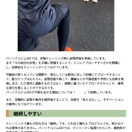
パーソナルジムAIDでは、体験トレーニング時に姿勢評価を実施しています。
まず「今の自分の状態」を正確に把握することで、どこにアプローチすべきかを明確に
し、効果的なトレーニングへとつなげています。
可動域が狭くなっている関節や、弱化している筋肉に対して的確にアプローチすること
で、筋力アップはもちろん、姿勢改善や肩こり、腰痛などの不調改善や予防にも効果を発
揮します。ただ漠然と運動するのではなく、根拠に基づいたアプローチだからこそ、確実
な変化を感じることができるのです。
パーソナルジムAIDが不調を治せる理由については「
こちら
」で説明しています。
また、定期的に姿勢や動作を再評価することで、効果を「見える化」し、モチベーション
の維持にもつなげています。
継続しやすい
トレーニングで最も大切なのは「継続」です。どれほど優れたプログラムでも、続かなけ
れば意味がありません。パーソナルジムAIDでは、マンツーマン指導だからこそ、継続率が