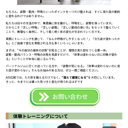
もちろん、姿勢・筋肉・呼吸といったポイントを一つだけ整えれば、すぐに見た目が劇的
に変わるわけではありません。
私たちは日々の生活の中で、無意識に体を動かし、呼吸をし、姿勢を保っています。
だからこそ「正しい呼吸」「正しい姿勢」「正しい筋肉の使い方」をセットで整えていく
ことで、無理なく自然に、そして長く続く体の変化が生まれていくのです。
実際にトレーニングを通じて、「なんか呼吸がしやすくなった！」「立ち姿が変わったか
も」とご自身で変化を実感される方も多くいらっしゃいます。
まずは、“今の自分の身体の状態”を知ることが、理想の見た目をつくる第一歩。
姿勢・筋肉バランス・呼吸の状態を見直すだけで、「体重は変わらないのに印象が変わ
る」ということが本当に起こるんです。
パーソナルジムに行くか迷っている方や、「姿勢が気になる」「体重は変わらないのに見
た目が変わらない」そんなお悩みがある方は、ぜひ一度ご相談ください。
AID広尾では、ただ体を鍛えるだけでなく、
“鍛えて健康になる”
を大切にしています。
きっと、今までとは違った気づきと変化が得られるはずです
体験トレーニングについて