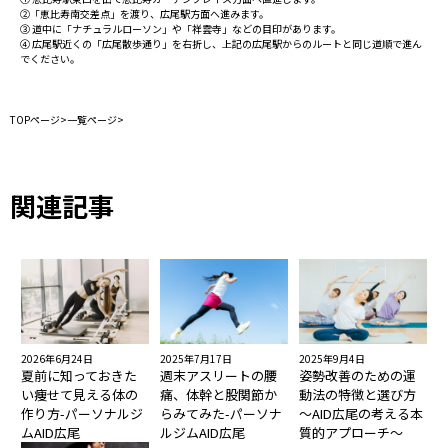
②「恵比寿南交差点」を渡り、広尾駅方面へ進みます。
③ 道中に「ナチュラルローソン」や「祥雲寺」などの目印があります。
④ 広尾駅近くの「広尾散歩通り」を右折し、上記の広尾駅からのルートと同じ道順で進ん
でください。
TOPページ
>
一覧ページ
>
関連記事
2026年6月24日
2025年7月17日
2025年9月4日
夏前に知っておきた
週末アスリートの腰
姿勢改善のための運
い痩せて見える体の
痛、体幹と股関節か
動法の特徴と選び方
作り方-パーソナルジ
らみてみた-パーソナ
〜AID広尾の考える本
ムAID広尾
ルジムAID広尾
質的アプローチ〜