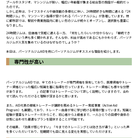
プールやスタジオ、マシンジムが揃い、幅広い年齢層が集まる総合型の施設が一般的だっ
たのです。
しかし近年は、ライフスタイルや価値観の多様化に伴い、24時間好きな時間に通える「24
時間ジム」や、マンツーマン指導が受けられる「パーソナルジム」が急増しています。特
に都市部では、駅前や商業施設内に新しい形のジムが続々とオープンし、選択肢も豊富に
なりました。
24時間ジムは、低価格で気軽に通える一方、「何をしたらいいか分からない」「継続でき
ない」という声も多く聞かれます。そんな中、料金が高めであるにもかかわらず、パーソナ
ルジムが人気を集めているのはなぜなのでしょうか？
本日は、パーソナルジムAIDを例にパーソナルジムがオススメな理由を紹介します。
専門性が高い
パーソナルジムAIDでは、全てのトレーナーが専門資格を保有しており、医療資格やトレー
ナー資格といった幅広い知識を基に指導を行っています。トレーナー資格にも様々な分野
があります。
「こちら
」の記事ではトレーナーについて詳しく説明していますので、合わ
せて読んでいただけると理解が深まるかと思います。
また、AID代表の根城トレーナーが講師を務めるトレーナー育成事業（Active Aid
Program）も展開しており、トレーナー自身が常に学び続ける環境が整っています。知識と
経験が豊富なトレーナーだからこそ、初心者から上級者まで、一人ひとりの目標や身体の
状態に合わせた最適なプランを提供することが可能です。
その結果、「効果が感じやすい」「今までのトレーニングとは効き方が違う」といった声
を多くいただいており、短期間でも目に見える変化を実感していただけます。