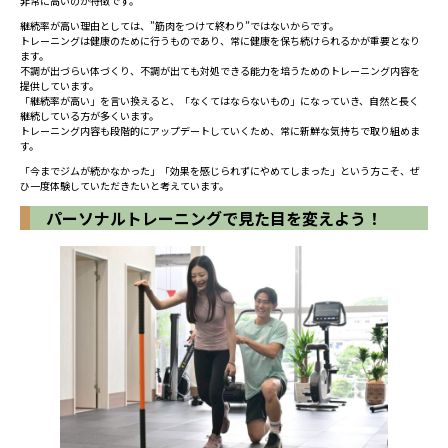
非常に高いのが特徴です。
継続率が高い理由としては、”筋肉をつけて終わり”ではないからです。
トレーニングは健康のために行うものであり、常に健康を保ち続けられるかが重要となり
ます。
不調が出づらい体づくり、不調が出ても対処できる能力を培うためのトレーニング内容を
提供しています。
「継続率が高い」を言い換えると、「なくてはならないもの」になっていき、自然と長く
継続している方が多くいます。
トレーニング内容も段階的にアップデートしていくため、常に新鮮な気持ちで取り組めま
す。
「今までジムが続かなかった」「効果を感じられずにやめてしまった」という方こそ、ぜ
ひ一度体験していただきたいと考えています。
パーソナルトレーニングで見た目を変えよう！