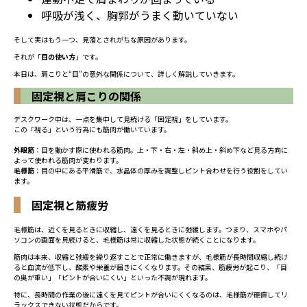
呼吸が浅く、胸郭がうまく動いていない
そして実はもう一つ、見落とされがちな原因があります。
それが「
目の使い方
」です。
本日は、肩こりと“目”の意外な関係について、詳しく解説していきます。
固定視と肩こりの関係
デスクワーク中は、一点を集中して見続ける「固定視」をしています。
この「視る」という行為にも筋肉が働いています。
外眼筋
：目を動かす際に使われる筋肉。上・下・右・左・斜め上・斜め下など見る方向に
よって使われる筋肉が変わります。
毛様筋
：目の中にある平滑筋で、水晶体の厚みを調整しピント合わせを行う役割をしてい
ます。
固定視と筋疲労
毛様筋は、近くを見るときに収縮し、遠くを見るときに弛緩します。つまり、スマホやパ
ソコンの画面を見続けると、毛様筋は常に収縮した状態が続くことになります。
筋肉は本来、収縮と弛緩を繰り返すことで正常に働きますが、毛様筋が長時間収縮し続け
ると血流が低下し、酸素や栄養が届きにくくなります。その結果、筋疲労が起こり、「目
の奥が重い」「ピントが合いにくい」といった不調が現れます。
特に、長時間の作業の後に遠くを見てピントが合いにくくなるのは、毛様筋が硬直してリ
ラックスできない状態だからです。