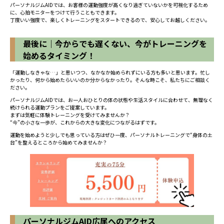
パーソナルジムAIDでは、お客様の運動強度が高くなり過ぎていないかを可視化するため
に、心拍モニターをつけて行うこともできます。
丁度いい強度で、楽しくトレーニングをスタートできるので、安心してお越しください。
https://www.aid-hiroo.com/wp-admin/post.php?post=4663&action=edit
最後に｜今からでも遅くない、今がトレーニングを
始めるタイミング！
「運動しなきゃな…」と思いつつ、なかなか始められずにいる方も多いと思います。忙し
かったり、何から始めたらいいのか分からなかったり。そんな時こそ、私たちにご相談く
ださい。
パーソナルジムAIDでは、お一人おひとりの体の状態や生活スタイルに合わせて、無理なく
続けられる運動プランをご提案しています。
まずは気軽に体験トレーニングを受けてみませんか？
“今”の小さな一歩が、これからの大きな変化につながるはずです。
運動を始めようと少しでも思っている方はぜひ一度、パーソナルトレーニングで“身体の土
台”を整えるところから始めてみませんか？
パーソナルジムAID広尾へのアクセス