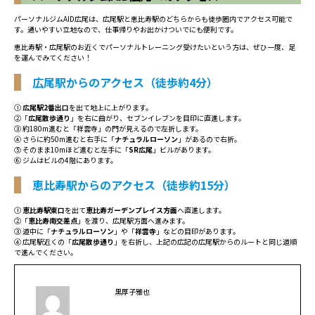
パーソナルジムAID広尾は、広尾駅と恵比寿駅のどちらからも徒歩圏内でアクセス可能で
す。通いやすい立地なので、仕事帰りやお出かけついでにも便利です。
恵比寿駅・広尾駅のお近くでパーソナルトレーニング受けたいという方は、ぜひ一度、足
を運んでみてください！
広尾駅からのアクセス（徒歩約4分）
①
広尾駅2番出口
を出て地上に上がります。
②「
広尾散歩通り
」を右に曲がり、セブンイレブンを目印に直進します。
③ 約180m進むと「祥雲寺」の門が見えるので左折します。
④ さらに約50m進むと右手に「
ナチュラルローソン
」があるので右折。
⑤ そのまま10mほど進むと左手に「
SR広尾
」ビルがあります。
⑥ ジムはビルの4階にあります。
恵比寿駅からのアクセス（徒歩約15分）
①
恵比寿駅東口
を出て
恵比寿ガーデンプレイス方面
へ直進します。
②「
恵比寿南交差点
」を渡り、広尾駅方面へ進みます。
③ 道中に「
ナチュラルローソン
」や「
祥雲寺
」などの目印があります。
④ 広尾駅近くの「
広尾散歩通り
」を右折し、上記の広記の広尾駅からのルートと同じ道順
で進んでください。
黒厚子雅也