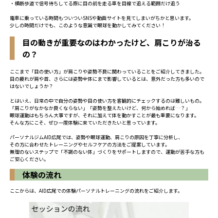
・横断歩道で信号待ちしてる際に目の前を走る車を目線で追える範囲だけ追う
電車に乗っている時間もついついSNSや動画サイトを見てしまいがちかと思います。
少しの時間だけでも、このような意識で眼球を動かしてみてください！
目の動きが重要なのはわかったけど、肩こりが治る
の？
ここまで「目の使い方」が肩こりや姿勢不良に関わっていることをご紹介してきました。
目の疲れが肩や首、さらには姿勢全体にまで影響しているとは、意外だった方も多いので
はないでしょうか？
とはいえ、日常の中で自分の姿勢や目の使い方を客観的にチェックするのは難しいもの。
「肩こりがなかなか良くならない」「姿勢を整えたいけど、何から始めれば…？」
眼球運動はもちろん大事ですが、それに加えて体を動かすことが最も重要になります。
そんな方にこそ、ぜひ一度体験に来ていただきたいと思っています。
パーソナルジムAID広尾では、姿勢や眼球運動、肩こりの原因を丁寧に分析し、
その方に合わせたトレーニングやセルフケアの方法をご提案しています。
無理のないステップで「不調のない体」づくりをサポートしますので、運動が苦手な方も
ご安心ください。
体験の流れ
ここからは、AID広尾での体験パーソナルトレーニングの流れをご紹介します。