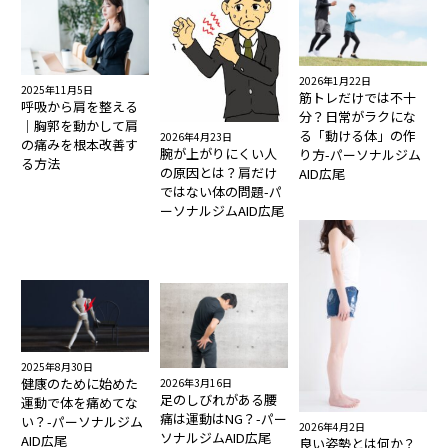
2026年1月22日
2025年11月5日
筋トレだけでは不十
呼吸から肩を整える
分？日常がラクにな
｜胸郭を動かして肩
る「動ける体」の作
2026年4月23日
の痛みを根本改善す
腕が上がりにくい人
り方-パーソナルジム
る方法
の原因とは？肩だけ
AID広尾
ではない体の問題-パ
ーソナルジムAID広尾
2025年8月30日
健康のために始めた
2026年3月16日
足のしびれがある腰
運動で体を痛めてな
痛は運動はNG？-パー
い？-パーソナルジム
2026年4月2日
ソナルジムAID広尾
AID広尾
良い姿勢とは何か？