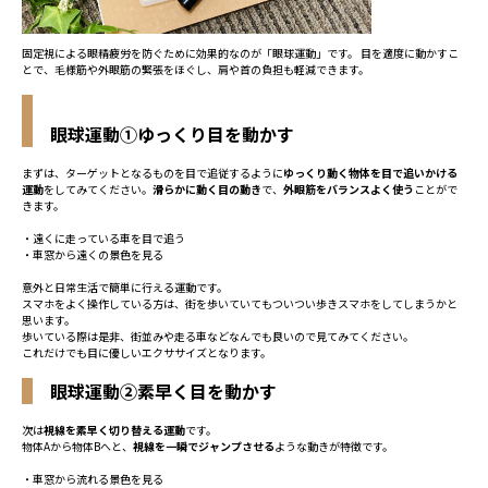
固定視による眼精疲労を防ぐために効果的なのが「眼球運動」です。 目を適度に動かすこ
とで、毛様筋や外眼筋の緊張をほぐし、肩や首の負担も軽減できます。
眼球運動①ゆっくり目を動かす
まずは、ターゲットとなるものを目で追従するように
ゆっくり動く物体を目で追いかける
運動
をしてみてください。
滑らかに動く目の動き
で、
外眼筋をバランスよく使う
ことがで
きます。
・遠くに走っている車を目で追う
・車窓から遠くの景色を見る
意外と日常生活で簡単に行える運動です。
スマホをよく操作している方は、街を歩いていてもついつい歩きスマホをしてしまうかと
思います。
歩いている際は是非、街並みや走る車などなんでも良いので見てみてください。
これだけでも目に優しいエクササイズとなります。
眼球運動②素早く目を動かす
次は
視線を素早く切り替える運動
です。
物体Aから物体Bへと、
視線を一瞬でジャンプさせる
ような動きが特徴です。
・車窓から流れる景色を見る