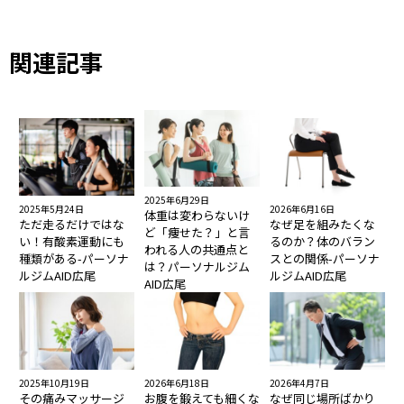
関連記事
2025年6月29日
2025年5月24日
2026年6月16日
体重は変わらないけ
ただ走るだけではな
なぜ足を組みたくな
ど「痩せた？」と言
い！有酸素運動にも
るのか？体のバラン
われる人の共通点と
種類がある-パーソナ
スとの関係-パーソナ
は？パーソナルジム
ルジムAID広尾
ルジムAID広尾
AID広尾
2025年10月19日
2026年6月18日
2026年4月7日
その痛みマッサージ
お腹を鍛えても細くな
なぜ同じ場所ばかり