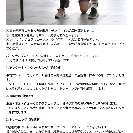
① 恵比寿駅東口を出て恵比寿ガーデンプレイス方面へ直進します。
②「恵比寿南交差点」を渡り、広尾駅方面へ進みます。
③ 道中に「ナチュラルローソン」や「祥雲寺」などの目印があります。
④ 広尾駅近くの「広尾散歩通り」を右折し、上記の広尾駅からのルートと同じ道順で進ん
でください。
パーソナルジムAIDでは、体験トレーニングを75分間で行っています。
75分の使い分けは下記に記載している通りです。
1. アンケート・カウンセリング（約10分）
事前アンケートをもとに、お客様の目的や運動歴、生活習慣、体の悩みをヒアリングしま
す。
「ダイエットしたい」「腰痛を改善したい」「ゴルフの飛距離を伸ばしたい」など、目的
は人それぞれ。ここでしっかり共有し、トレーニング内容を最適化します。
2. 姿勢評価（約5分）
正面・側面・背面から姿勢をチェックし、骨格や筋肉の使い方のクセを把握します。
これにより、弱い部分や過剰に使っている部分を見極め、ケガ予防にもつながるプログラ
ムを作成します。
3. トレーニング（約45分）
お客様の目的・レベルに合わせてオーダーメイドのトレーニングを行います。
初心者の方にはフォーム作りから、経験者の方には負荷やバリエーションを加えたプログ