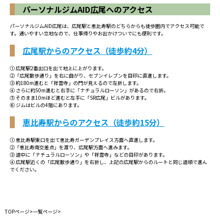
パーソナルジムAID広尾へのアクセス
パーソナルジムAID広尾は、広尾駅と恵比寿駅のどちらからも徒歩圏内でアクセス可能で
す。通いやすい立地なので、仕事帰りやお出かけついでにも便利です。
広尾駅からのアクセス（徒歩約4分）
① 広尾駅2番出口を出て地上に上がります。
②「広尾散歩通り」を右に曲がり、セブンイレブンを目印に直進します。
③ 約180m進むと「祥雲寺」の門が見えるので左折します。
④ さらに約50m進むと右手に「ナチュラルローソン」があるので右折。
⑤ そのまま10mほど進むと左手に「SR広尾」ビルがあります。
⑥ ジムはビルの4階にあります。
恵比寿駅からのアクセス（徒歩約15分）
① 恵比寿駅東口を出て恵比寿ガーデンプレイス方面へ直進します。
②「恵比寿南交差点」を渡り、広尾駅方面へ進みます。
③ 道中に「ナチュラルローソン」や「祥雲寺」などの目印があります。
④ 広尾駅近くの「広尾散歩通り」を右折し、上記の広尾駅からのルートと同じ道順で進ん
でください。
TOPページ
>
一覧ページ
>