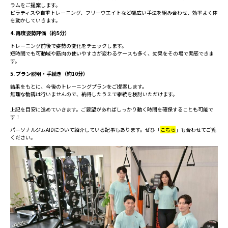
ラムをご提案します。
ピラティスや自重トレーニング、フリーウエイトなど幅広い手法を組み合わせ、効率よく体
を動かしていきます。
4. 再度姿勢評価（約5分）
トレーニング前後で姿勢の変化をチェックします。
短時間でも可動域や筋肉の使いやすさが変わるケースも多く、効果をその場で実感できま
す。
5. プラン説明・手続き（約10分）
結果をもとに、今後のトレーニングプランをご提案します。
無理な勧誘は行いませんので、納得したうえで継続を検討いただけます。
上記を目安に進めていきます。ご要望があればしっかり動く時間を確保することも可能で
す！
パーソナルジムAIDについて紹介している記事もあります。ぜひ「
こちら
」も合わせてご覧
ください。