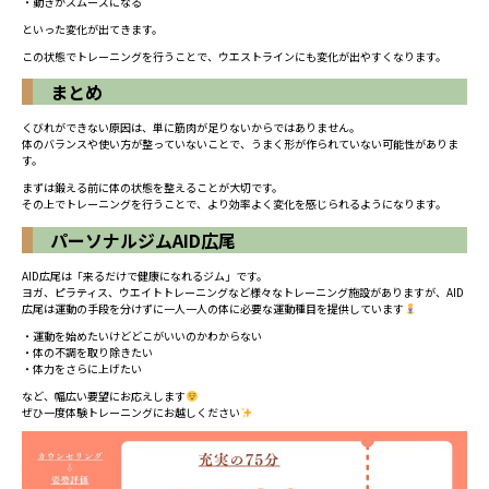
・動きがスムーズになる
といった変化が出てきます。
この状態でトレーニングを行うことで、ウエストラインにも変化が出やすくなります。
まとめ
くびれができない原因は、単に筋肉が足りないからではありません。
体のバランスや使い方が整っていないことで、うまく形が作られていない可能性がありま
す。
まずは鍛える前に体の状態を整えることが大切です。
その上でトレーニングを行うことで、より効率よく変化を感じられるようになります。
パーソナルジムAID広尾
AID広尾は「来るだけで健康になれるジム」です。
ヨガ、ピラティス、ウエイトトレーニングなど様々なトレーニング施設がありますが、AID
広尾は運動の手段を分けずに一人一人の体に必要な運動種目を提供しています
・運動を始めたいけどどこがいいのかわからない
・体の不調を取り除きたい
・体力をさらに上げたい
など、幅広い要望にお応えします
ぜひ一度体験トレーニングにお越しください