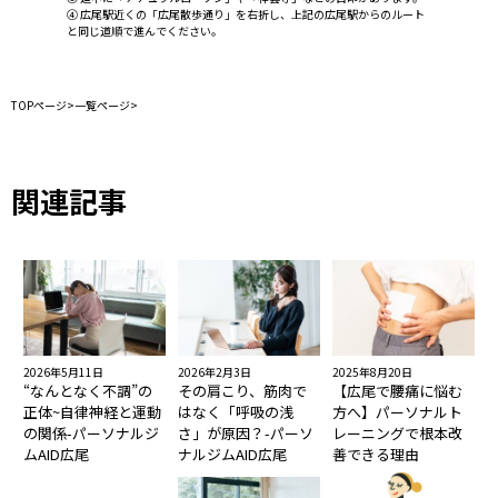
④ 広尾駅近くの「広尾散歩通り」を右折し、上記の広尾駅からのルート
と同じ道順で進んでください。
TOPページ
>
一覧ページ
>
関連記事
2026年5月11日
2026年2月3日
2025年8月20日
“なんとなく不調”の
その肩こり、筋肉で
【広尾で腰痛に悩む
正体~自律神経と運動
はなく「呼吸の浅
方へ】パーソナルト
の関係-パーソナルジ
さ」が原因？-パーソ
レーニングで根本改
ムAID広尾
ナルジムAID広尾
善できる理由