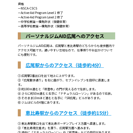
資格
ーNSCA-CSCS
ーActive-Aid Program Level 1 修了
ーActive-Aid Program Level 2 修了
ー中学校教諭一種免許状（保健体育）
ー高等学校教諭一種免許状（保健体育）
パーソナルジムAID広尾へのアクセス
パーソナルジムAID広尾は、広尾駅と恵比寿駅のどちらからも徒歩圏内で
アクセス可能です。通いやすい立地なので、仕事帰りやお出かけついで
にも便利です。
広尾駅からのアクセス（徒歩約4分）
① 広尾駅2番出口を出て地上に上がります。
②「広尾散歩通り」を右に曲がり、セブンイレブンを目印に直進しま
す。
③ 約180m進むと「祥雲寺」の門が見えるので左折します。
④ さらに約50m進むと右手に「ナチュラルローソン」があるので右折。
⑤ そのまま10mほど進むと左手に「SR広尾」ビルがあります。
⑥ ジムはビルの4階にあります。
恵比寿駅からのアクセス（徒歩約15分）
① 恵比寿駅東口を出て恵比寿ガーデンプレイス方面へ直進します。
②「恵比寿南交差点」を渡り、広尾駅方面へ進みます。
③ 道中に「ナチュラルローソン」や「祥雲寺」などの目印があります。