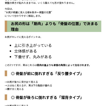
骨盤の傾きが乱れたままでは、いくら鍛えても形が変わりません。
今日は、
“お尻が綺麗に見える根本条件＝骨盤の位置”
について分かりやすく解説します。
お尻の形は「筋肉」よりも「骨盤の位置」で決まる
理由
お尻がキレイに見えるポイントは、
上に引き上がっている
立体感がある
下垂せず、丸みがある
この3つですが、実はこれらは
筋肉の量よりも骨盤の角度によって左右されます。
◎ 骨盤が前に倒れすぎる「反り腰タイプ」
→お尻が後ろに突き出て見える
→上は丸く見えるが、実は下の脂肪が垂れる
→腰が太く見える
◎ 骨盤が後ろに倒れすぎる「猫背タイプ」
→お尻が平らに見える