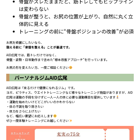
骨盤がズレたままだと、筋トレしてもヒップライン
は変わらない
骨盤が整うと、お尻の位置が上がり、自然に丸く立
体的に見える
トレーニングの前に“骨盤ポジションの改善”が必須
お尻を綺麗にしたいなら、
鍛える前に「骨盤を整える」ことが最速です。
AID広尾では、筋トレだけではなく、
骨盤・姿勢・日常動作まで含めた“根本改善アプローチ”を行っています。
お尻の形を変えたい方、一度ご相談ください
パーソナルジムAID広尾
AID広尾は「来るだけで健康になれるジム」です。
ヨガ、ピラティス、ウエイトトレーニングなど様々なトレーニング施設がありますが、AID
広尾は運動の手段を分けずに一人一人の体に必要な運動種目を提供しています
・運動を始めたいけどどこがいいのかわからない
・体の不調を取り除きたい
・体力をさらに上げたい
など、幅広い要望にお応えします
ぜひ一度体験トレーニングにお越しください