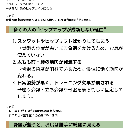
→筋トレしても形が出にくい
→落ちた印象のヒップラインになる
つまり
骨盤が本来の位置からズレている限り、お尻は“綺麗に”見えない。
多くの人の“ヒップアップが成功しない理由”
スクワットやヒップリフトばかりしてしまう
→骨盤の位置が悪いまま負荷をかけるため、お尻が
使えていない。
太もも前・腰の筋肉が発達する
→骨盤の角度が崩れているため、優位に働く筋肉が
変わる。
日常姿勢が悪く、トレーニング効果が戻される
→座り姿勢・立ち姿勢が骨盤を後ろ倒しに固定して
しまう。
つまり
トレーニング“だけ”ではお尻は変わらない。
土台である骨盤を整える必要があります。
骨盤が整うと、お尻は勝手に綺麗に見える