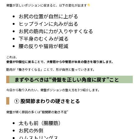
骨盤が正しいポジションに収まると、以下の変化が出ます
お尻の位置が自然に上がる
ヒップラインに丸みが出る
お尻の筋肉に力が入りやすくなる
下半身のむくみが減る
腰の反りや猫背が軽減
これは、
骨盤が中間位に戻ることで、大臀筋から中臀筋が本来の働きを取り戻します。
筋肉が「働きやすくなる」ことで、形が自然と整っていきます。
まずやるべきは“骨盤を正しい角度に戻す”こと
今日から取り入れたい、骨盤ポジションの整え方を3つ紹介します。
① 股関節まわりの硬さをとる
骨盤が傾く原因の多くは“股関節の動き不足”
太もも前（腸腰筋）
お尻の外側
ハムストリングス