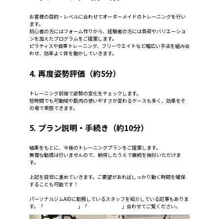
お客様の目的・レベルに合わせてオーダーメイドのトレーニングを行い
ます。
初心者の方にはフォーム作りから、経験者の方には負荷やバリエーショ
ンを加えたプログラムをご提案します。
ピラティスや自重トレーニング、フリーウエイトなど幅広い手法を組み合
わせ、効率よく体を動かしていきます。
4. 再度姿勢評価（約5分）
トレーニング前後で姿勢の変化をチェックします。
短時間でも可動域や筋肉の使いやすさが変わるケースも多く、効果をそ
の場で実感できます。
5. プラン説明・手続き（約10分）
結果をもとに、今後のトレーニングプランをご提案します。
無理な勧誘は行いませんので、納得したうえで継続を検討いただけま
す。
上記を目安に進めていきます。ご要望があればしっかり動く時間を確保
することも可能です！
パーソナルジムAIDに勤務しているスタッフを紹介している記事もありま
す。「
スタッフ紹介①
」「
スタッフ紹介②
」合わせてご覧ください。