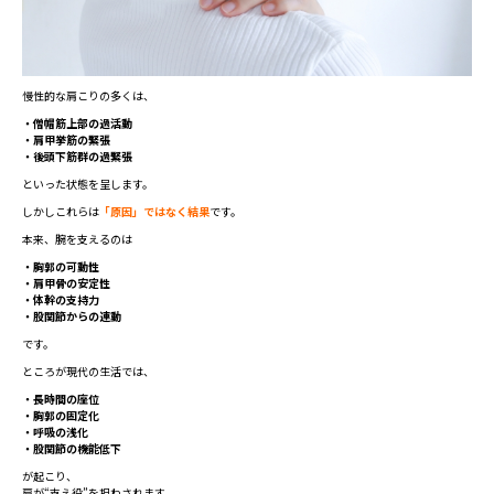
慢性的な肩こりの多くは、
・僧帽筋上部の過活動
・肩甲挙筋の緊張
・後頭下筋群の過緊張
といった状態を呈します。
しかしこれらは
「原因」ではなく結果
です。
本来、腕を支えるのは
・胸郭の可動性
・肩甲骨の安定性
・体幹の支持力
・股関節からの連動
です。
ところが現代の生活では、
・長時間の座位
・胸郭の固定化
・呼吸の浅化
・股関節の機能低下
が起こり、
肩が“支え役”を担わされます。