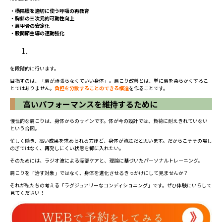
・横隔膜を適切に使う呼吸の再教育
・胸郭の三次元的可動性向上
・肩甲骨の安定化
・股関節主導の連動強化
を段階的に行います。
目指すのは、「肩が頑張らなくていい身体」。肩こり改善とは、単に肩を柔らかくするこ
とではありません。
負担を分散することのできる構造
を作ることです。
高いパフォーマンスを維持するために
慢性的な肩こりは、身体からのサインです。体が今の設計では、負荷に耐えきれていない
という合図。
忙しく働き、高い成果を求められる方ほど、身体が資産だと思います。だからこそその場し
のぎではなく、再発しにくい状態を都に入れたい。
そのためには、ラジオ波による深部ケアと、理論に基づいたパーソナルトレーニング。
肩こりを「治す対象」ではなく、身体を進化させるきっかけにして見ませんか？
それが私たちの考える「ラグジュアリーなコンディショニング」です。ぜひ体験にいらして
見てください！