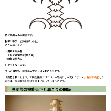
特に重要なのが胸郭です。
胸郭は呼吸と姿勢制御の中心。
ここが硬くなると、
・肩甲骨は外転
・上腕骨は前方に(巻き肩)
・頭部は前方に
しやすくなります。
すると僧帽筋上部や肩甲挙筋が過活動になります。
「姿勢を良くしよう」と胸を張るだけでは、一時的にしか変わりません。
胸郭が機能
しな
ければ、肩は緊張し続けたままになってしまうのです。
股関節の機能低下と肩こりの関係