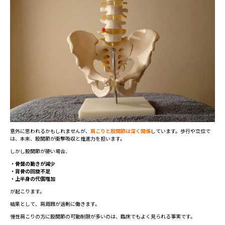
意外に思われるかもしれませんが、
肩こりと股関節は深く関係
しています。歩行や立位で
は、本来、股関節が衝撃吸収と推進力を担います。
しかし股関節が硬い場合、
・骨盤の動きが減少
・背骨の回旋不足
・上半身の代償増加
が起こります。
結果として、肩周囲が過剰に働きます。
慢性肩こりの方に股関節の可動制限が多いのは、臨床でもよく見られる事実です。