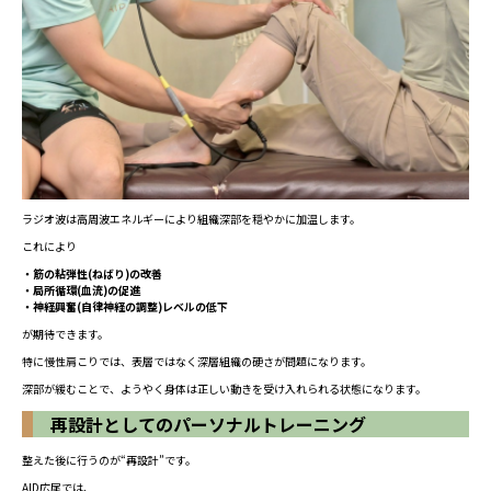
ラジオ波は高周波エネルギーにより組織深部を穏やかに加温します。
これにより
・筋の粘弾性(ねばり)の改善
・局所循環(血流)の促進
・神経興奮(自律神経の調整)レベルの低下
が期待できます。
特に慢性肩こりでは、表層ではなく深層組織の硬さが問題になります。
深部が緩むことで、ようやく身体は正しい動きを受け入れられる状態になります。
再設計としてのパーソナルトレーニング
整えた後に行うのが“再設計”です。
AID広尾では、