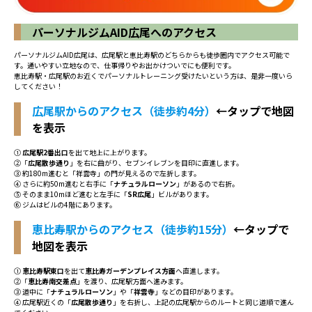
パーソナルジムAID広尾へのアクセス
パーソナルジムAID広尾は、広尾駅と恵比寿駅のどちらからも徒歩圏内でアクセス可能で
す。通いやすい立地なので、仕事帰りやお出かけついでにも便利です。
恵比寿駅・広尾駅のお近くでパーソナルトレーニング受けたいという方は、是非一度いら
してください！
広尾駅からのアクセス（徒歩約4分）
←タップで地図
を表示
①
広尾駅2番出口
を出て地上に上がります。
②「
広尾散歩通り
」を右に曲がり、セブンイレブンを目印に直進します。
③ 約180m進むと「祥雲寺」の門が見えるので左折します。
④ さらに約50m進むと右手に「
ナチュラルローソン
」があるので右折。
⑤ そのまま10mほど進むと左手に「
SR広尾
」ビルがあります。
⑥ ジムはビルの4階にあります。
恵比寿駅からのアクセス（徒歩約15分）
←タップで
地図を表示
①
恵比寿駅東口
を出て
恵比寿ガーデンプレイス方面
へ直進します。
②「
恵比寿南交差点
」を渡り、広尾駅方面へ進みます。
③ 道中に「
ナチュラルローソン
」や「
祥雲寺
」などの目印があります。
④ 広尾駅近くの「
広尾散歩通り
」を右折し、上記の広尾駅からのルートと同じ道順で進ん