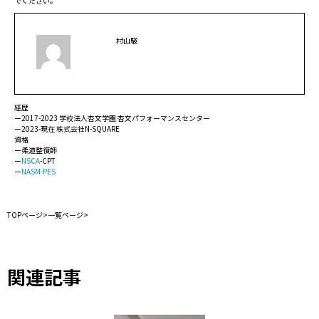
でください。
村山駿
経歴
ー2017-2023 学校法人杏文学園 杏文パフォーマンスセンター
ー2023-現在 株式会社N-SQUARE
資格
ー柔道整復師
ー
NSCA
-CPT
ー
NASM-PES
TOPページ
>
一覧ページ
>
関連記事