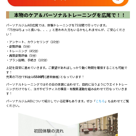
本物のケア＆パーソナルトレーニングを広尾で！！
パーソナルジムAID広尾では、体験トレーニングを75分間で行っています。
「75分はちょっと長いな、、、」と思われた方もいるかもしれませんが、ご安心くださ
い！
・アンケート、カウンセリング（10分）
・姿勢評価（5分）
・トレーニング（45分）
・再度姿勢評価（5分）
・プラン説明、手続き（10分）
上記を目安に進めていきます。ご要望があればしっかり動く時間を確保することも可能で
す！
充実の75分で料金は
5500円
(通常価格) となっています！
パーソナルトレーニングではその日の体調に合わせて、目的に沿うようにウエイトトレー
ニングだけでなく、ヨガやピラティスの種目・有酸素運動を組み合わせて行なっていきま
す！
パーソナルジムAIDについて紹介している記事もあります。ぜひ「
こちら
」も合わせてご覧
ください。